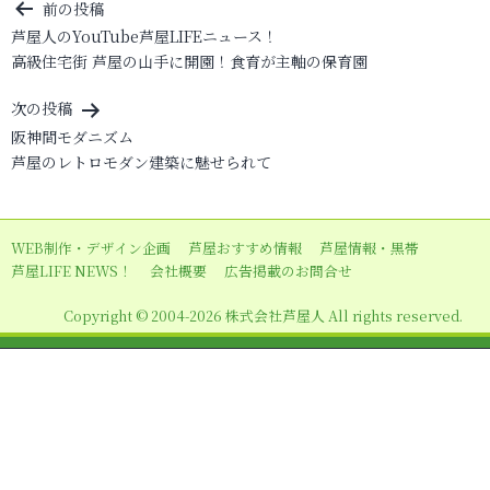
投
前の投稿
芦屋人のYouTube芦屋LIFEニュース！
稿
高級住宅街 芦屋の山手に開園！食育が主軸の保育園
ナ
ビ
次の投稿
阪神間モダニズム
ゲ
芦屋のレトロモダン建築に魅せられて
ー
シ
ョ
WEB制作・デザイン企画
芦屋おすすめ情報
芦屋情報・黒帯
芦屋LIFE NEWS！
会社概要
広告掲載のお問合せ
ン
Copyright © 2004-2026 株式会社芦屋人 All rights reserved.