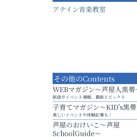
アテイン音楽教室
その他のContents
WEBマガジン～芦屋人黒帯
新店やイベント情報、最新トピックス
子育てマガジン～KID's黒
あなたらしく奏でる、音楽の時間
楽しいイベントや体験記事も！
芦屋人~あしやびと~
芦屋のおけいこ～芦屋
SchoolGuide～