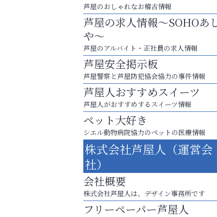
芦屋のおしゃれなお稽古情報
芦屋の求人情報～SOHOあ
や～
芦屋のアルバイト・正社員の求人情報
芦屋安全掲示板
芦屋警察と芦屋防犯協会協力の事件情報
芦屋人おすすめスイーツ
芦屋人がおすすめするスイーツ情報
ペット大好き
芦屋・西宮・神戸の新店舗PRやリニューア
シエル動物病院協力のペットの医療情報
知などお気軽にご相談ください。
株式会社芦屋人（運営会
芦屋インターナショナルス
社）
ール
会社概要
株式会社芦屋人は、デザイン事務所です
フリーペーパー芦屋人