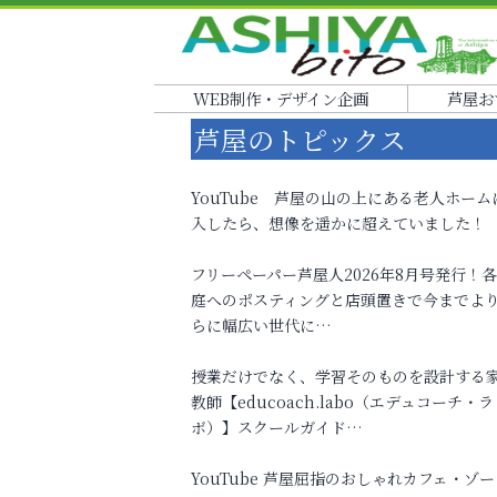
WEB制作・デザイン企画
芦屋お
芦屋のトピックス
YouTube 芦屋の山の上にある老人ホーム
入したら、想像を遥かに超えていました！
フリーペーパー芦屋人2026年8月号発行！
庭へのポスティングと店頭置きで今までよ
らに幅広い世代に…
授業だけでなく、学習そのものを設計する
教師【educoach.labo（エデュコーチ・ラ
ボ）】スクールガイド…
YouTube 芦屋屈指のおしゃれカフェ・ゾー