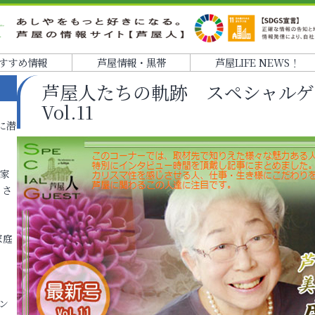
すすめ情報
芦屋情報・黒帯
芦屋LIFE NEWS！
芦屋人たちの軌跡 スペシャルゲ
Vol.11
に潜
各家
りさ
家庭
ン