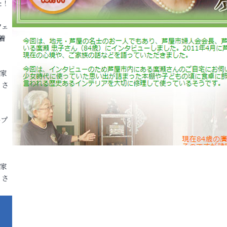
た！
フェ
着
各家
りさ
ープ
各家
りさ