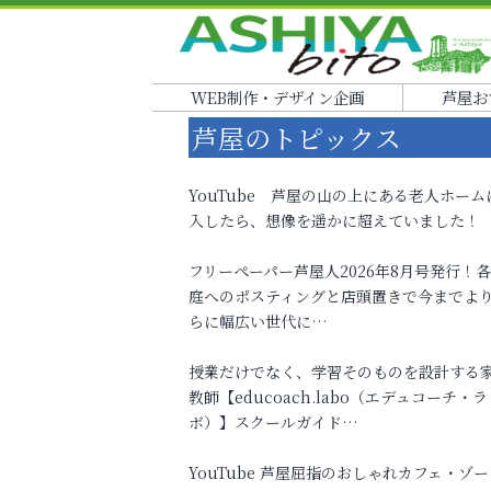
WEB制作・デザイン企画
芦屋お
芦屋のトピックス
YouTube 芦屋の山の上にある老人ホーム
入したら、想像を遥かに超えていました！
フリーペーパー芦屋人2026年8月号発行！
庭へのポスティングと店頭置きで今までよ
らに幅広い世代に…
授業だけでなく、学習そのものを設計する
教師【educoach.labo（エデュコーチ・ラ
ボ）】スクールガイド…
YouTube 芦屋屈指のおしゃれカフェ・ゾー