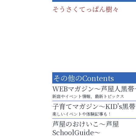
そうさくてっぱん樹々
その他のContents
WEBマガジン～芦屋人黒帯
新店やイベント情報、最新トピックス
子育てマガジン～KID's黒
８周年コースが半額以下の8,000円！
楽しいイベントや体験記事も！
神戸牛ステーキに舌鼓♪
芦屋のおけいこ～芦屋
便利屋ファースト
SchoolGuide～