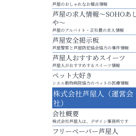
芦屋のおしゃれなお稽古情報
芦屋の求人情報～SOHOあ
や～
芦屋のアルバイト・正社員の求人情報
芦屋安全掲示板
芦屋警察と芦屋防犯協会協力の事件情報
芦屋人おすすめスイーツ
芦屋人がおすすめするスイーツ情報
ペット大好き
シエル動物病院協力のペットの医療情報
庭のお手入れから遺品整理まで
株式会社芦屋人（運営会
ちょっとしたお困りごともOK!
社）
芦屋人~あしやびと~
会社概要
株式会社芦屋人は、デザイン事務所です
フリーペーパー芦屋人