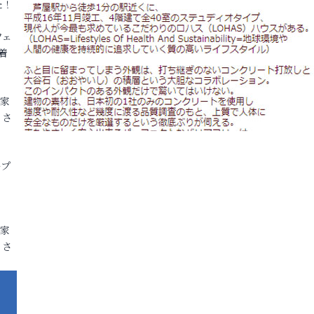
た！
フェ
着
各家
りさ
ープ
各家
りさ