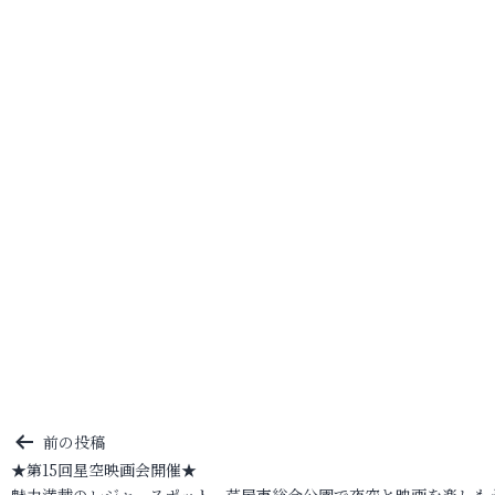
投
前の投稿
★第15回星空映画会開催★
稿