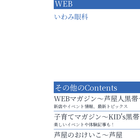
WEB
いわみ眼科
その他のContents
WEBマガジン～芦屋人黒帯
新店やイベント情報、最新トピックス
子育てマガジン～KID's黒
スマホは何時間までなら大丈夫？ ～スマホ
楽しいイベントや体験記事も！
に知っておきたい子どもの近視対策～
芦屋のおけいこ～芦屋
おそうじ本舗芦屋東