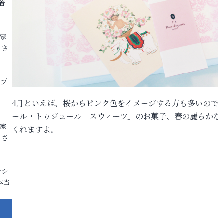
着
各家
りさ
ープ
4月といえば、桜からピンク色をイメージする方も多いの
ール・トゥジュール スウィーツ」のお菓子、春の麗らか
各家
くれますよ。
りさ
ナシ
本当