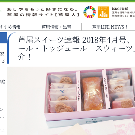
すすめ情報
芦屋情報・黒帯
芦屋LIFE NEWS！
芦屋スイーツ速報 2018年4月
ール・トゥジュール スウィーツ
各家
介！
りさ
家庭
ン
た！
フェ