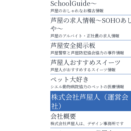
SchoolGuide～
芦屋のおしゃれなお稽古情報
芦屋の求人情報～SOHOあ
や～
芦屋のアルバイト・正社員の求人情報
芦屋安全掲示板
芦屋警察と芦屋防犯協会協力の事件情報
芦屋人おすすめスイーツ
芦屋人がおすすめするスイーツ情報
ペット大好き
シエル動物病院協力のペットの医療情報
梅雨でカビが繁殖する前に！
株式会社芦屋人（運営会
エアコン掃除は“今”が最適
社）
杉塾 芦屋校
会社概要
株式会社芦屋人は、デザイン事務所です