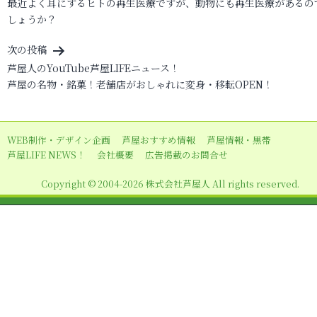
最近よく耳にするヒトの再生医療ですが、動物にも再生医療があるの
稿
しょうか？
ナ
ビ
次の投稿
芦屋人のYouTube芦屋LIFEニュース！
ゲ
芦屋の名物・銘菓！老舗店がおしゃれに変身・移転OPEN！
ー
シ
ョ
WEB制作・デザイン企画
芦屋おすすめ情報
芦屋情報・黒帯
芦屋LIFE NEWS！
会社概要
広告掲載のお問合せ
ン
Copyright © 2004-2026 株式会社芦屋人 All rights reserved.