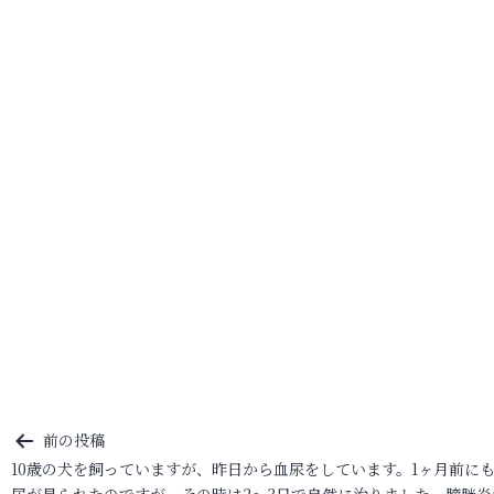
投
前の投稿
10歳の犬を飼っていますが、昨日から血尿をしています。1ヶ月前に
稿
尿が見られたのですが、その時は2～3日で自然に治りました。膀胱炎