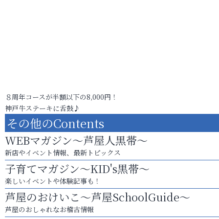
８周年コースが半額以下の8,000円！
神戸牛ステーキに舌鼓♪
その他のContents
WEBマガジン～芦屋人黒帯～
新店やイベント情報、最新トピックス
子育てマガジン～KID's黒帯～
楽しいイベントや体験記事も！
芦屋のおけいこ～芦屋SchoolGuide～
芦屋のおしゃれなお稽古情報