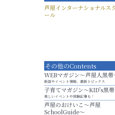
芦屋インターナショナルス
ール
その他のContents
WEBマガジン～芦屋人黒帯
新店やイベント情報、最新トピックス
子育てマガジン～KID's黒
楽しいイベントや体験記事も！
英語で育つ、世界が広がる！
芦屋のおけいこ～芦屋
杉塾 芦屋校
SchoolGuide～