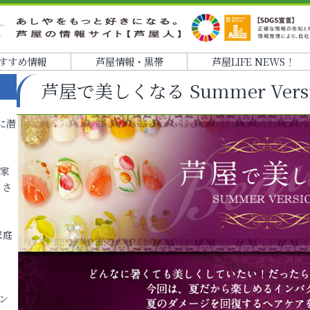
すすめ情報
芦屋情報・黒帯
芦屋LIFE NEWS！
芦屋で美しくなる Summer Vers
に潜
各家
りさ
家庭
ン