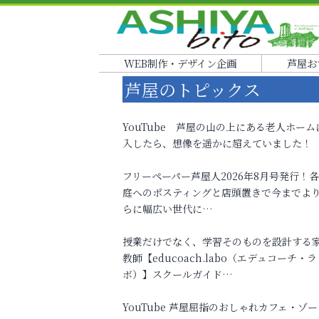
WEB制作・デザイン企画
芦屋お
芦屋のトピックス
YouTube 芦屋の山の上にある老人ホーム
入したら、想像を遥かに超えていました！
フリーペーパー芦屋人2026年8月号発行！
庭へのポスティングと店頭置きで今までよ
らに幅広い世代に…
授業だけでなく、学習そのものを設計する
教師【educoach.labo（エデュコーチ・ラ
ボ）】スクールガイド…
YouTube 芦屋屈指のおしゃれカフェ・ゾー