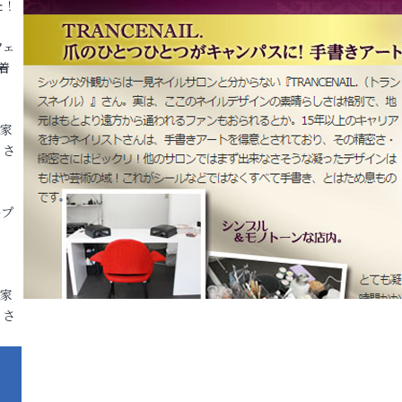
た！
フェ
着
各家
りさ
ープ
各家
りさ