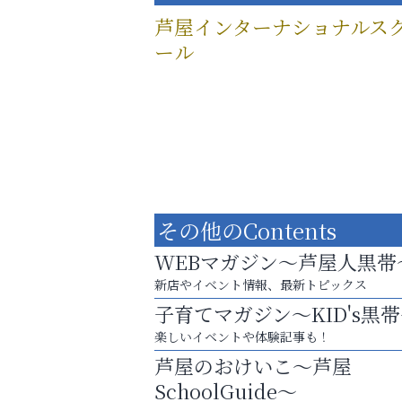
芦屋インターナショナルス
ール
その他のContents
WEBマガジン～芦屋人黒帯
新店やイベント情報、最新トピックス
子育てマガジン～KID's黒
楽しいイベントや体験記事も！
「この学校に出会えて、本当によかった。
芦屋のおけいこ～芦屋
アテイン音楽教室
SchoolGuide～