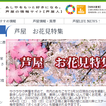
すすめ情報
芦屋情報・黒帯
芦屋LIFE NEWS！
芦屋 お花見特集
に潜
各家
りさ
家庭
ン