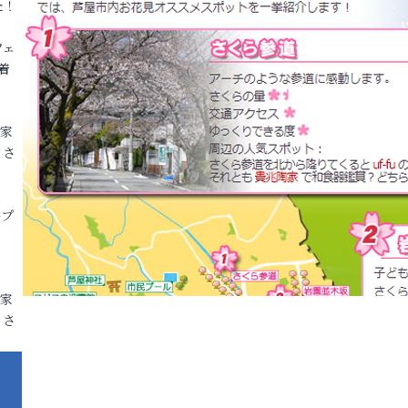
た！
フェ
着
各家
りさ
ープ
各家
りさ