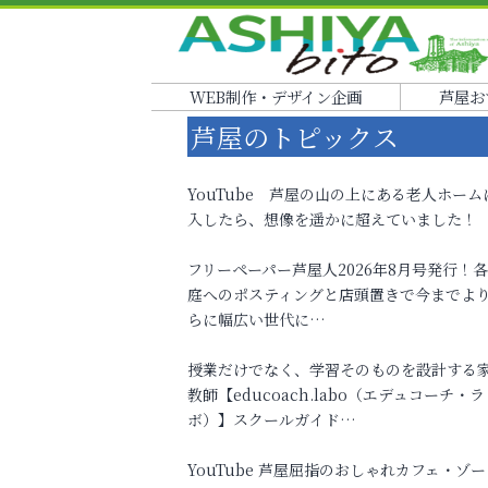
WEB制作・デザイン企画
芦屋お
芦屋のトピックス
YouTube 芦屋の山の上にある老人ホーム
入したら、想像を遥かに超えていました！
フリーペーパー芦屋人2026年8月号発行！
庭へのポスティングと店頭置きで今までよ
らに幅広い世代に…
授業だけでなく、学習そのものを設計する
教師【educoach.labo（エデュコーチ・ラ
ボ）】スクールガイド…
YouTube 芦屋屈指のおしゃれカフェ・ゾー