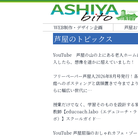
WEB制作・デザイン企画
芦屋お
芦屋のトピックス
YouTube 芦屋の山の上にある老人ホーム
入したら、想像を遥かに超えていました！
フリーペーパー芦屋人2026年8月号発行！
庭へのポスティングと店頭置きで今までよ
らに幅広い世代に…
授業だけでなく、学習そのものを設計する
教師【educoach.labo（エデュコーチ・ラ
ボ）】スクールガイド…
YouTube 芦屋屈指のおしゃれカフェ・ゾー