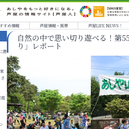
すすめ情報
芦屋情報・黒帯
芦屋LIFE NEWS！
自然の中で思い切り遊べる！第5
り」レポート
に潜
各家
りさ
家庭
ン