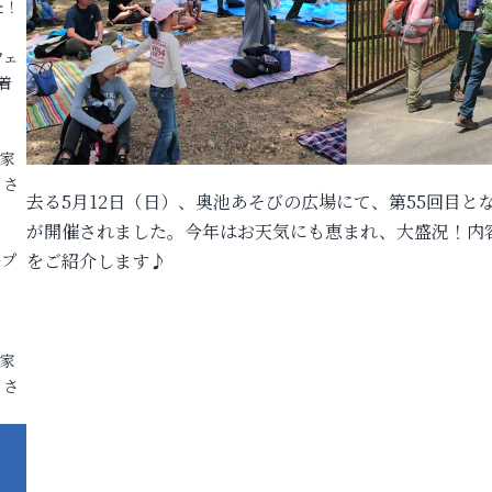
た！
フェ
着
各家
りさ
去る5月12日（日）、奥池あそびの広場にて、第55回目
が開催されました。今年はお天気にも恵まれ、大盛況！内
ープ
をご紹介します♪
各家
りさ