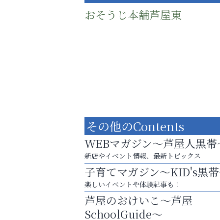
おそうじ本舗芦屋東
その他のContents
WEBマガジン～芦屋人黒帯
新店やイベント情報、最新トピックス
子育てマガジン～KID's黒
梅雨でカビが繁殖する前に！
楽しいイベントや体験記事も！
エアコン掃除は“今”が最適
芦屋のおけいこ～芦屋
芦屋人~あしやびと~
SchoolGuide～