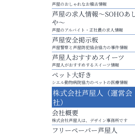
芦屋のおしゃれなお稽古情報
芦屋の求人情報～SOHOあ
や～
芦屋のアルバイト・正社員の求人情報
芦屋安全掲示板
芦屋警察と芦屋防犯協会協力の事件情報
芦屋人おすすめスイーツ
芦屋人がおすすめするスイーツ情報
ペット大好き
シエル動物病院協力のペットの医療情報
芦屋・西宮・神戸の新店舗PRやリニューア
株式会社芦屋人（運営会
知などお気軽にご相談ください。
社）
Y-SPIRAL（ワイスパイラ
会社概要
株式会社芦屋人は、デザイン事務所です
フリーペーパー芦屋人