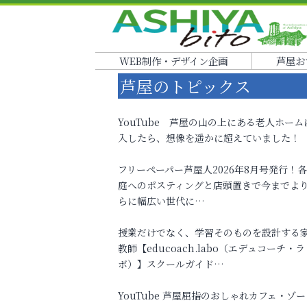
WEB制作・デザイン企画
芦屋お
芦屋のトピックス
YouTube 芦屋の山の上にある老人ホーム
入したら、想像を遥かに超えていました！
フリーペーパー芦屋人2026年8月号発行！
庭へのポスティングと店頭置きで今までよ
らに幅広い世代に…
授業だけでなく、学習そのものを設計する
教師【educoach.labo（エデュコーチ・ラ
ボ）】スクールガイド…
YouTube 芦屋屈指のおしゃれカフェ・ゾー