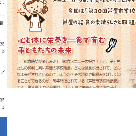
た！
フェ
着
各家
りさ
ープ
各家
りさ