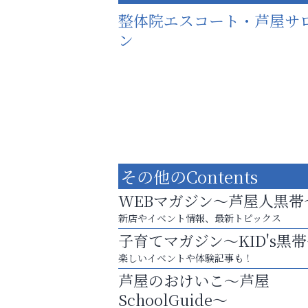
整体院エスコート・芦屋サ
ン
その他のContents
WEBマガジン～芦屋人黒帯
新店やイベント情報、最新トピックス
子育てマガジン～KID's黒
楽しいイベントや体験記事も！
猫背･側弯、背骨の歪みを
芦屋のおけいこ～芦屋
整えませんか？
SchoolGuide～
芦屋インターナショナルス