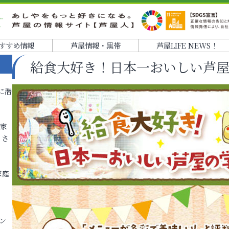
すすめ情報
芦屋情報・黒帯
芦屋LIFE NEWS！
給食大好き！日本一おいしい芦
に潜
各家
りさ
家庭
ン