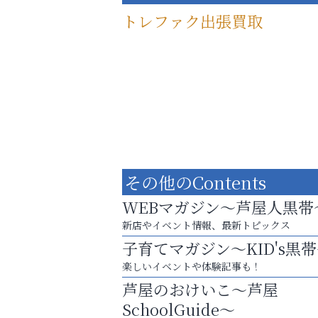
トレファク出張買取
その他のContents
WEBマガジン～芦屋人黒帯
新店やイベント情報、最新トピックス
子育てマガジン～KID's黒
査定のプロが心を込めて出張査定
楽しいイベントや体験記事も！
ご不要品の売却はトレファク出張買取へ
芦屋のおけいこ～芦屋
Y-SPIRAL（ワイスパイラ
SchoolGuide～