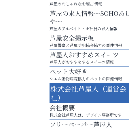
芦屋のおしゃれなお稽古情報
芦屋の求人情報～SOHOあ
や～
芦屋のアルバイト・正社員の求人情報
芦屋安全掲示板
芦屋警察と芦屋防犯協会協力の事件情報
芦屋人おすすめスイーツ
芦屋人がおすすめするスイーツ情報
ペット大好き
シエル動物病院協力のペットの医療情報
運動不足「動かない」を解消しませんか？
株式会社芦屋人（運営会
そうさくてっぱん樹々
社）
会社概要
株式会社芦屋人は、デザイン事務所です
フリーペーパー芦屋人