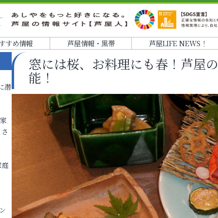
すすめ情報
芦屋情報・黒帯
芦屋LIFE NEWS！
窓には桜、お料理にも春！芦屋
能！
に潜
各家
りさ
家庭
ン