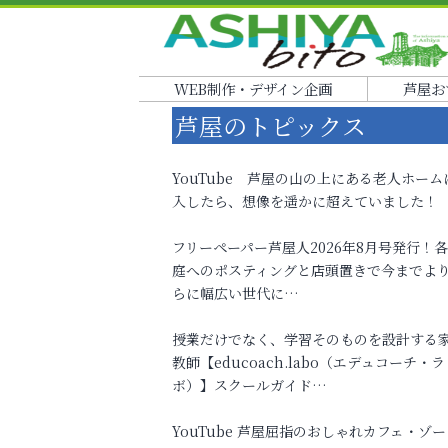
WEB制作・デザイン企画
芦屋お
芦屋のトピックス
YouTube 芦屋の山の上にある老人ホーム
入したら、想像を遥かに超えていました！
フリーペーパー芦屋人2026年8月号発行！
庭へのポスティングと店頭置きで今までよ
らに幅広い世代に…
授業だけでなく、学習そのものを設計する
教師【educoach.labo（エデュコーチ・ラ
ボ）】スクールガイド…
YouTube 芦屋屈指のおしゃれカフェ・ゾー