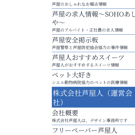
芦屋のおしゃれなお稽古情報
芦屋の求人情報～SOHOあ
や～
芦屋のアルバイト・正社員の求人情報
芦屋安全掲示板
芦屋警察と芦屋防犯協会協力の事件情報
芦屋人おすすめスイーツ
芦屋人がおすすめするスイーツ情報
ペット大好き
シエル動物病院協力のペットの医療情報
まずは話してみませんか？
株式会社芦屋人（運営会
「相続」無料相談会カフェ
社）
杉塾 芦屋校
会社概要
株式会社芦屋人は、デザイン事務所です
フリーペーパー芦屋人