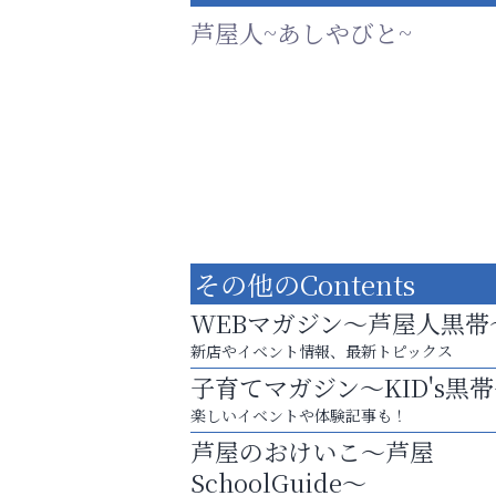
芦屋人~あしやびと~
その他のContents
WEBマガジン～芦屋人黒帯
新店やイベント情報、最新トピックス
子育てマガジン～KID's黒
芦屋・西宮・神戸の新店舗PRやリニューア
楽しいイベントや体験記事も！
知などお気軽にご相談ください。
芦屋のおけいこ～芦屋
阪神相続相談協会
SchoolGuide～