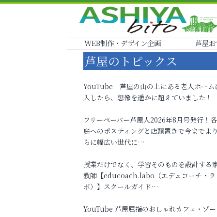
WEB制作・デザイン企画
芦屋お
芦屋のトピックス
YouTube 芦屋の山の上にある老人ホーム
入したら、想像を遥かに超えていました！
フリーペーパー芦屋人2026年8月号発行！
庭へのポスティングと店頭置きで今までよ
らに幅広い世代に…
授業だけでなく、学習そのものを設計する
教師【educoach.labo（エデュコーチ・ラ
ボ）】スクールガイド…
YouTube 芦屋屈指のおしゃれカフェ・ゾー