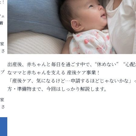
た！
フェ
着
各家
りさ
出産後、赤ちゃんと毎日を過ごす中で、“休めない” “心
ープ
なママと赤ちゃんを支える 産後ケア事業！
「産後ケア、気になるけど…申請するほどじゃないかな」
方・準備物まで、今回はしっかり解説します。
各家
りさ