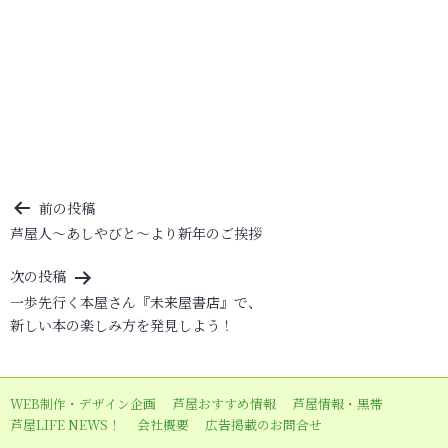
投
前の投稿
芦屋人～あしやびと～より新年のご挨拶
稿
ナ
次の投稿
ビ
一歩先行く本屋さん『未来屋書店』で、
新しい本の楽しみ方を発見しよう！
ゲ
ー
シ
WEB制作・デザイン企画
芦屋おすすめ情報
芦屋情報・黒帯
ョ
芦屋LIFE NEWS！
会社概要
広告掲載のお問合せ