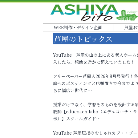
WEB制作・デザイン企画
芦屋お
芦屋のトピックス
YouTube 芦屋の山の上にある老人ホーム
入したら、想像を遥かに超えていました！
フリーペーパー芦屋人2026年8月号発行！
庭へのポスティングと店頭置きで今までよ
らに幅広い世代に…
授業だけでなく、学習そのものを設計する
教師【educoach.labo（エデュコーチ・ラ
ボ）】スクールガイド…
YouTube 芦屋屈指のおしゃれカフェ・ゾー