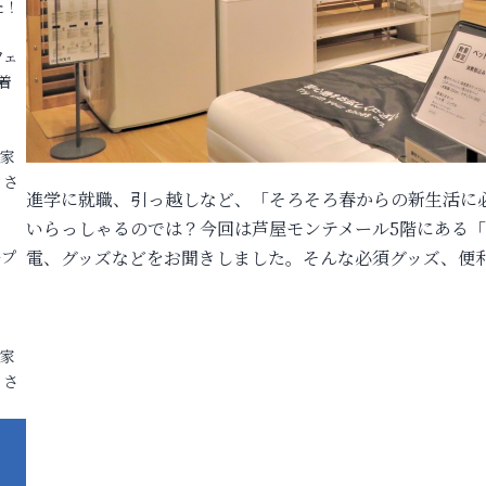
た！
フェ
着
各家
りさ
進学に就職、引っ越しなど、「そろそろ春からの新生活に
いらっしゃるのでは？今回は芦屋モンテメール5階にある
ープ
電、グッズなどをお聞きしました。そんな必須グッズ、便
各家
りさ