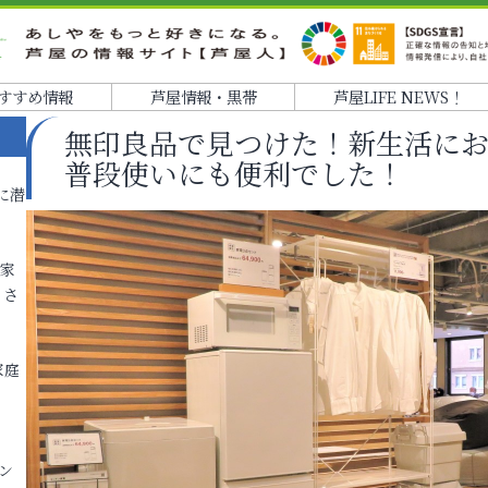
すすめ情報
芦屋情報・黒帯
芦屋LIFE NEWS！
無印良品で見つけた！新生活に
普段使いにも便利でした！
に潜
各家
りさ
家庭
ン