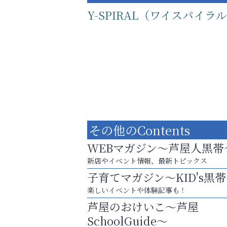
Y-SPIRAL（ワイスパイラ
その他のContents
WEBマガジン～芦屋人黒帯
新店やイベント情報、最新トピックス
子育てマガジン～KID's黒
運動不足「動かない」を解消しませんか？
楽しいイベントや体験記事も！
便利屋ファースト
芦屋のおけいこ～芦屋
SchoolGuide～