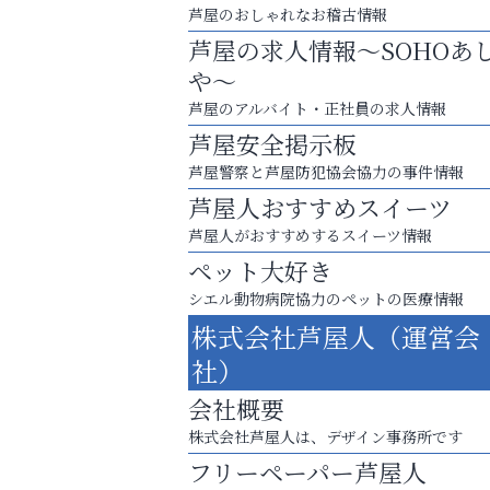
芦屋のおしゃれなお稽古情報
芦屋の求人情報～SOHOあ
や～
芦屋のアルバイト・正社員の求人情報
芦屋安全掲示板
芦屋警察と芦屋防犯協会協力の事件情報
芦屋人おすすめスイーツ
芦屋人がおすすめするスイーツ情報
ペット大好き
庭のお手入れから遺品整理まで
シエル動物病院協力のペットの医療情報
ちょっとしたお困りごともOK!
株式会社芦屋人（運営会
いわみ眼科
社）
会社概要
株式会社芦屋人は、デザイン事務所です
フリーペーパー芦屋人