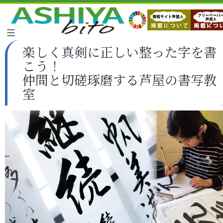
楽しく真剣に正しい整った字を書
こう！
仲間と切磋琢磨する芦屋の書写教
室