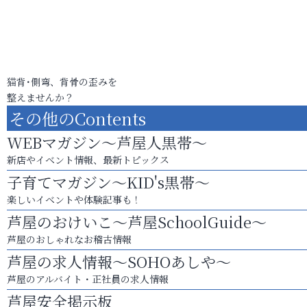
猫背･側弯、背骨の歪みを
整えませんか？
その他のContents
WEBマガジン～芦屋人黒帯～
新店やイベント情報、最新トピックス
子育てマガジン～KID's黒帯～
楽しいイベントや体験記事も！
芦屋のおけいこ～芦屋SchoolGuide～
芦屋のおしゃれなお稽古情報
芦屋の求人情報～SOHOあしや～
芦屋のアルバイト・正社員の求人情報
芦屋安全掲示板