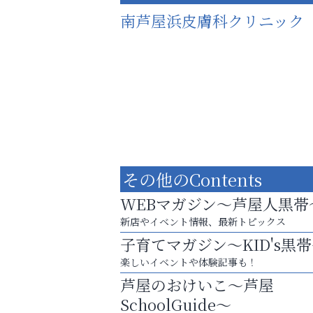
南芦屋浜皮膚科クリニック
その他のContents
WEBマガジン～芦屋人黒帯
新店やイベント情報、最新トピックス
子育てマガジン～KID's黒
お子さまにも大人にも、優しく寄り添う
楽しいイベントや体験記事も！
OTTO南芦屋浜皮膚科クリニック、開院！
芦屋のおけいこ～芦屋
便利屋ファースト
SchoolGuide～