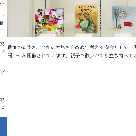
た！
フェ
着
各家
戦争の悲惨さ、平和の大切さを改めて考える機会として、
りさ
聞かせが開催されています。親子で散歩がてら立ち寄って
ープ
各家
りさ