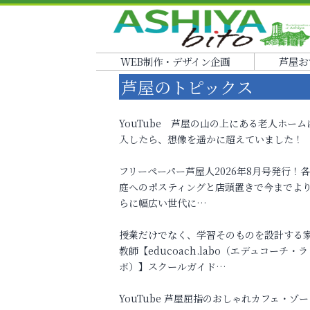
WEB制作・デザイン企画
芦屋お
芦屋のトピックス
YouTube 芦屋の山の上にある老人ホーム
入したら、想像を遥かに超えていました！
フリーペーパー芦屋人2026年8月号発行！
庭へのポスティングと店頭置きで今までよ
らに幅広い世代に…
授業だけでなく、学習そのものを設計する
教師【educoach.labo（エデュコーチ・ラ
ボ）】スクールガイド…
YouTube 芦屋屈指のおしゃれカフェ・ゾー