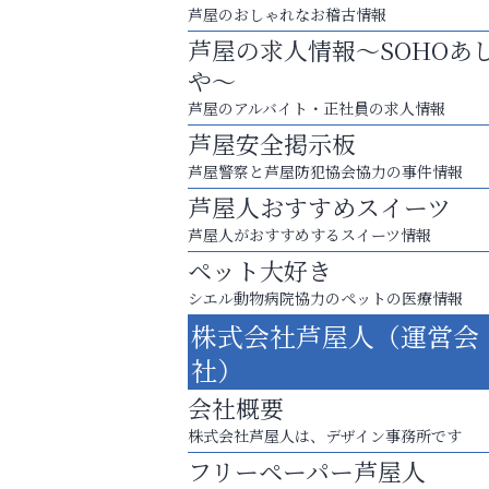
芦屋のおしゃれなお稽古情報
芦屋の求人情報～SOHOあ
や～
芦屋のアルバイト・正社員の求人情報
芦屋安全掲示板
芦屋警察と芦屋防犯協会協力の事件情報
芦屋人おすすめスイーツ
芦屋人がおすすめするスイーツ情報
ペット大好き
シエル動物病院協力のペットの医療情報
庭のお手入れから遺品整理まで
株式会社芦屋人（運営会
ちょっとしたお困りごともOK!
社）
杉塾 芦屋校
会社概要
株式会社芦屋人は、デザイン事務所です
フリーペーパー芦屋人