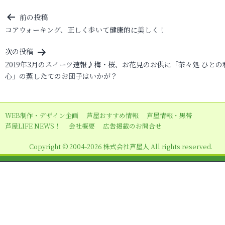
投
前の投稿
コアウォーキング、正しく歩いて健康的に美しく！
稿
ナ
次の投稿
ビ
2019年3月のスイーツ速報♪梅・桜、お花見のお供に「茶々処 ひとの
心」の蒸したてのお団子はいかが？
ゲ
ー
シ
WEB制作・デザイン企画
芦屋おすすめ情報
芦屋情報・黒帯
ョ
芦屋LIFE NEWS！
会社概要
広告掲載のお問合せ
ン
Copyright © 2004-2026 株式会社芦屋人 All rights reserved.