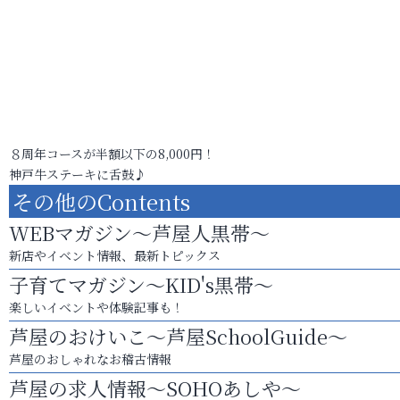
８周年コースが半額以下の8,000円！
神戸牛ステーキに舌鼓♪
その他のContents
WEBマガジン～芦屋人黒帯～
新店やイベント情報、最新トピックス
子育てマガジン～KID's黒帯～
楽しいイベントや体験記事も！
芦屋のおけいこ～芦屋SchoolGuide～
芦屋のおしゃれなお稽古情報
芦屋の求人情報～SOHOあしや～