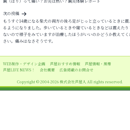
鍼（はり）って痛い？お灸は熱い？鍼灸体験レポート
稿
ナ
次の投稿
ビ
もうすぐ14歳になる柴犬の両方の後ろ足がじっと立っているときに震
るようになりました。歩いているときや寝ているときなどは震えたり
ゲ
ないので様子をみていますが治療したほうがいいのかどうか教えてく
ー
さい。痛みはなさそうです。
シ
ョ
WEB制作・デザイン企画
芦屋おすすめ情報
芦屋情報・黒帯
ン
芦屋LIFE NEWS！
会社概要
広告掲載のお問合せ
Copyright © 2004-2026 株式会社芦屋人 All rights reserved.