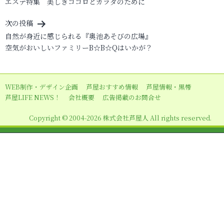
エステ特集 美しきココロとカラダのために
稿
ナ
次の投稿
ビ
自然が身近に感じられる『奥池あそびの広場』
空気がおいしいファミリーB☆B☆Qはいかが？
ゲ
ー
シ
WEB制作・デザイン企画
芦屋おすすめ情報
芦屋情報・黒帯
ョ
芦屋LIFE NEWS！
会社概要
広告掲載のお問合せ
ン
Copyright © 2004-2026 株式会社芦屋人 All rights reserved.