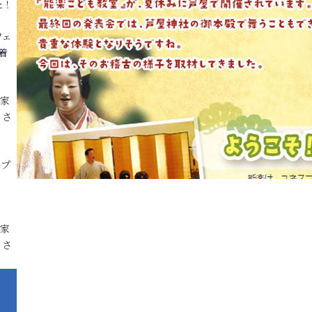
た！
フェ
着
各家
りさ
ープ
各家
りさ