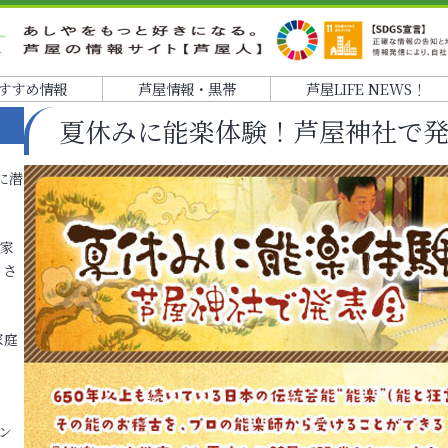
すすめ情報
芦屋情報・黒帯
芦屋LIFE NEWS！
夏休みに能楽体験！芦屋神社で
に潜
各家
りさ
家庭
ン