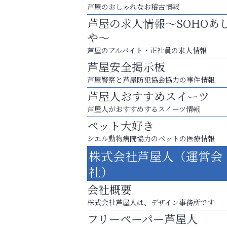
芦屋のおしゃれなお稽古情報
芦屋の求人情報～SOHOあ
や～
芦屋のアルバイト・正社員の求人情報
芦屋安全掲示板
芦屋警察と芦屋防犯協会協力の事件情報
芦屋人おすすめスイーツ
芦屋人がおすすめするスイーツ情報
ペット大好き
シエル動物病院協力のペットの医療情報
梅雨でカビが繁殖する前に！
株式会社芦屋人（運営会
エアコン掃除は“今”が最適
社）
アクイール芦屋店
会社概要
株式会社芦屋人は、デザイン事務所です
フリーペーパー芦屋人