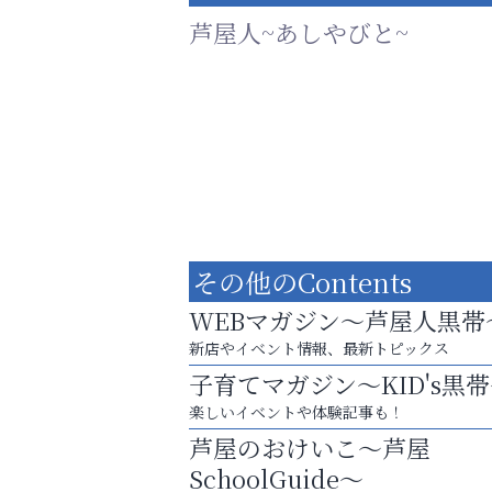
芦屋人~あしやびと~
その他のContents
WEBマガジン～芦屋人黒帯
新店やイベント情報、最新トピックス
子育てマガジン～KID's黒
芦屋・西宮・神戸の新店舗PRやリニューア
楽しいイベントや体験記事も！
知などお気軽にご相談ください。
芦屋のおけいこ～芦屋
おそうじ本舗芦屋東
SchoolGuide～