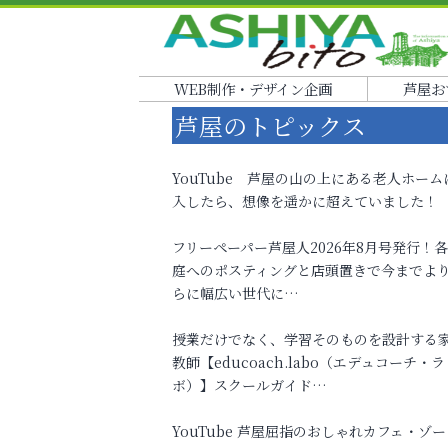
WEB制作・デザイン企画
芦屋お
芦屋のトピックス
YouTube 芦屋の山の上にある老人ホーム
入したら、想像を遥かに超えていました！
フリーペーパー芦屋人2026年8月号発行！
庭へのポスティングと店頭置きで今までよ
らに幅広い世代に…
授業だけでなく、学習そのものを設計する
教師【educoach.labo（エデュコーチ・ラ
ボ）】スクールガイド…
YouTube 芦屋屈指のおしゃれカフェ・ゾー