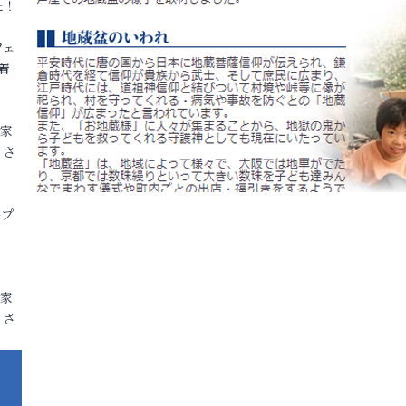
た！
フェ
着
各家
りさ
ープ
各家
りさ