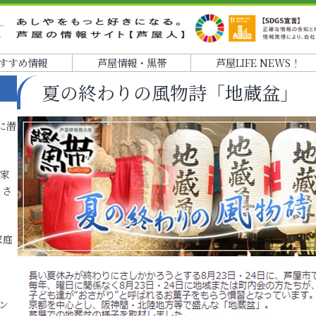
すすめ情報
芦屋情報・黒帯
芦屋LIFE NEWS！
夏の終わりの風物詩「地蔵盆」
に潜
各家
りさ
家庭
ン