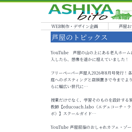
WEB制作・デザイン企画
芦屋お
芦屋のトピックス
YouTube 芦屋の山の上にある老人ホーム
入したら、想像を遥かに超えていました！
フリーペーパー芦屋人2026年8月号発行！
庭へのポスティングと店頭置きで今までよ
らに幅広い世代に…
授業だけでなく、学習そのものを設計する
教師【educoach.labo（エデュコーチ・ラ
ボ）】スクールガイド…
YouTube 芦屋屈指のおしゃれカフェ・ゾー