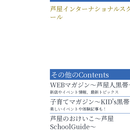
芦屋インターナショナルス
ール
その他のContents
WEBマガジン～芦屋人黒帯
新店やイベント情報、最新トピックス
子育てマガジン～KID's黒
楽しいイベントや体験記事も！
英語で育つ、世界が広がる！
芦屋のおけいこ～芦屋
杉塾 芦屋校
SchoolGuide～