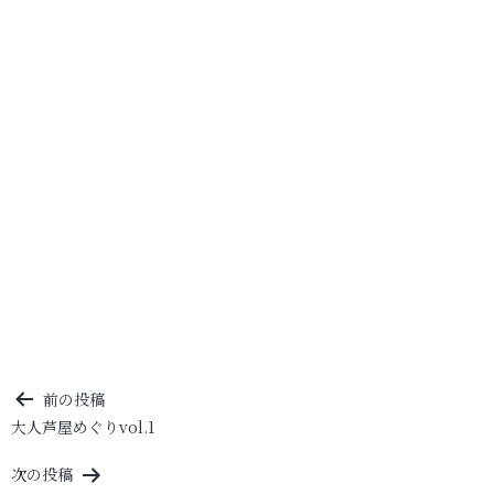
投
前の投稿
大人芦屋めぐりvol.1
稿
ナ
次の投稿