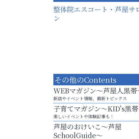
整体院エスコート・芦屋サ
ン
その他のContents
WEBマガジン～芦屋人黒帯
新店やイベント情報、最新トピックス
子育てマガジン～KID's黒
楽しいイベントや体験記事も！
猫背･側弯、背骨の歪みを
芦屋のおけいこ～芦屋
整えませんか？
SchoolGuide～
Y-SPIRAL（ワイスパイラ