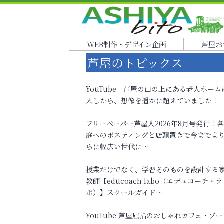
WEB制作・デザイン企画
芦屋お
芦屋のトピックス
YouTube 芦屋の山の上にある老人ホーム
入したら、想像を遥かに超えていました！
フリーペーパー芦屋人2026年8月号発行！
庭へのポスティングと店頭置きで今までよ
らに幅広い世代に…
授業だけでなく、学習そのものを設計する
教師【educoach.labo（エデュコーチ・ラ
ボ）】スクールガイド…
YouTube 芦屋屈指のおしゃれカフェ・ゾー