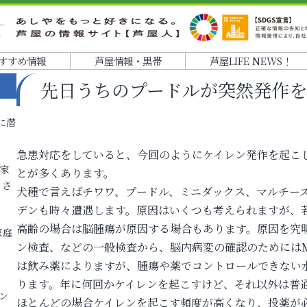
すすめ情報
芦屋情報・黒帯
芦屋LIFE NEWS！
先日うちのプードルが突然発作
に潜
急患対応をしていると、今回のようにケイレン発作を起こ
各家
とが多くあります。
りさ
犬種で言えばチワワ、プードル、ミニダックス、マルチー
デンも時々遭遇します。原因はいくつも考えられますが、
高齢の場合は脳腫瘍が原因する場合もあります。原因を究
家庭
ン検査、などの一般検査から、脳内病変の確認のためには
は飲み薬によりますが、腫瘍や薬でコントロールできない
ります。年に何回かケイレンを起こすけど、それ以外は普
ン
ほとんどの場合ケイレンを起こす頻度が高くなり、投薬が