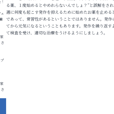
た！
る薬、１度始めるとやめれらないんでしょ？”と誤解をさ
週に何度も起こす発作を抑えるために始めたお薬を止める
フェ
であって、常習性があるということではありません。発作
着
てから元気になるということもあります。発作を繰り返す
て検査を受け、適切な治療をうけるようにしましょう。
各家
りさ
ープ
各家
りさ