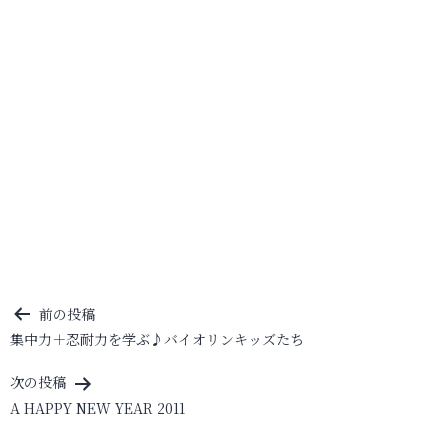
投
前の投稿
集中力＋忍耐力を学ぶ♪バイオリンキッズたち
稿
ナ
次の投稿
ビ
A HAPPY NEW YEAR 2011
ゲ