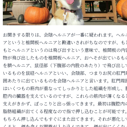
お聞きする限りは、会陰ヘルニアが一番に疑われます。ヘル
アというと椎間板ヘルニアと勘違いされがちなのですが、も
もとヘルニアというのは飛び出すという意味で、椎間板の内
物が飛び出したものを椎間板ヘルニア、おへそが出ているも
を臍ヘルニア、鼠径部（下腹部の内股のあたり）で飛び出し
いるものを鼠経ヘルニアといい、会陰部、つまりお尻の肛門
囲あたりに出ているものを会陰ヘルニアと言います。肛門周
はいくつもの筋肉が重なってしっかりとした組織を形成し、
腔内の臓器を支えているのですが、これらの筋肉が薄くなる
支えがきかず、ぽっこりと出っ張ってきます。最初は腹腔内
脂肪組織が出てくる程度なので指で押し込むことが可能です
もちろん押し込んでもすぐにまた出てきます。それが悪化し
くると、便を含んだ腸管が入り込んできて、便が出にくくな