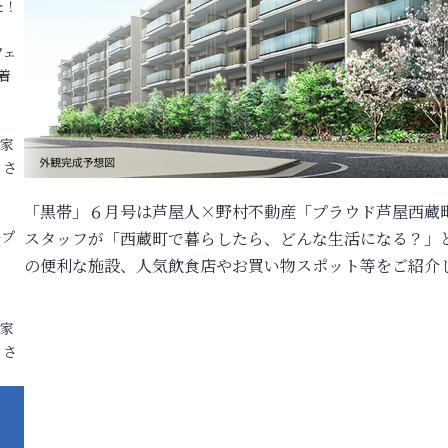
た！
フェ
着
各家
りさ
「黒帯」６月号は芦屋人×野村不動産「プラウド芦屋西蔵
ープ
スタッフが「西蔵町で暮らしたら、どんな生活になる？」
の便利な施設、人気飲食店やお買い物スポット等をご紹介
各家
りさ