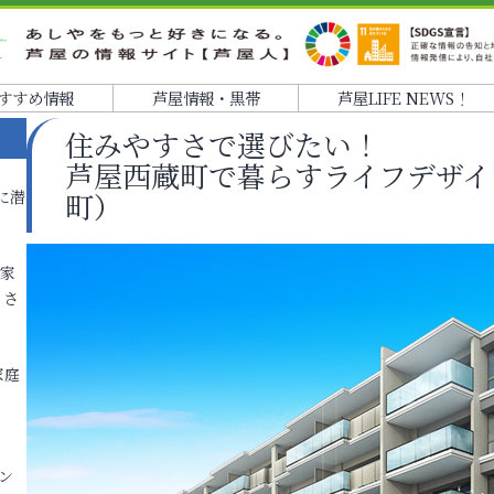
すすめ情報
芦屋情報・黒帯
芦屋LIFE NEWS！
住みやすさで選びたい！
芦屋西蔵町で暮らすライフデザイ
に潜
町）
各家
りさ
家庭
ン