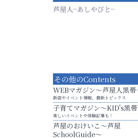
芦屋人~あしやびと~
その他のContents
WEBマガジン～芦屋人黒帯
新店やイベント情報、最新トピックス
子育てマガジン～KID's黒
芦屋・西宮・神戸の新店舗PRやリニューア
楽しいイベントや体験記事も！
知などお気軽にご相談ください。
芦屋のおけいこ～芦屋
整体院エスコート・芦屋サ
SchoolGuide～
ン