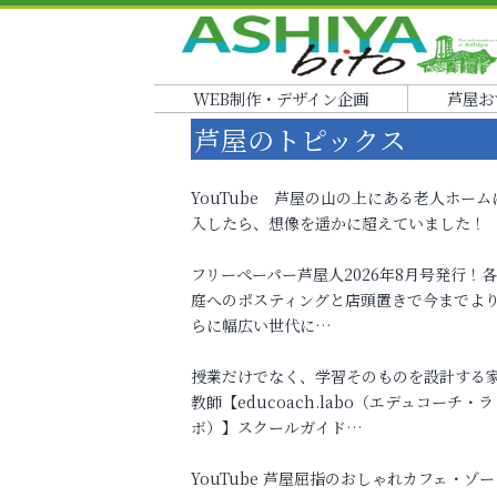
WEB制作・デザイン企画
芦屋お
芦屋のトピックス
YouTube 芦屋の山の上にある老人ホーム
入したら、想像を遥かに超えていました！
フリーペーパー芦屋人2026年8月号発行！
庭へのポスティングと店頭置きで今までよ
らに幅広い世代に…
授業だけでなく、学習そのものを設計する
教師【educoach.labo（エデュコーチ・ラ
ボ）】スクールガイド…
YouTube 芦屋屈指のおしゃれカフェ・ゾー