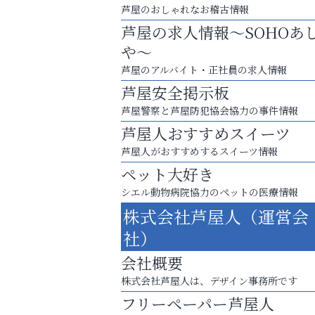
芦屋のおしゃれなお稽古情報
芦屋の求人情報～SOHOあ
や～
芦屋のアルバイト・正社員の求人情報
芦屋安全掲示板
芦屋警察と芦屋防犯協会協力の事件情報
芦屋人おすすめスイーツ
芦屋人がおすすめするスイーツ情報
ペット大好き
シエル動物病院協力のペットの医療情報
株式会社芦屋人（運営会
猫背･側弯、背骨の歪みを
社）
整えませんか？
会社概要
杉塾 芦屋校
株式会社芦屋人は、デザイン事務所です
フリーペーパー芦屋人