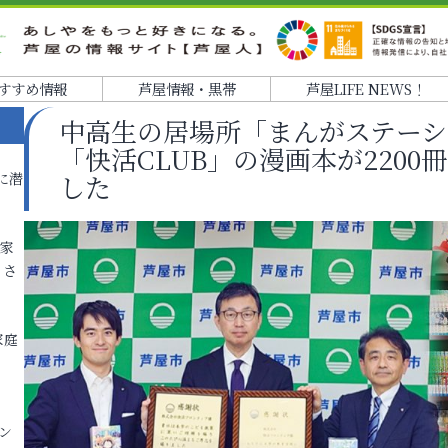
すすめ情報
芦屋情報・黒帯
芦屋LIFE NEWS！
中高生の居場所「まんがステーシ
「快活CLUB」の漫画本が220
に潜
した
各家
りさ
家庭
ン