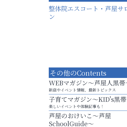
整体院エスコート・芦屋サ
ン
その他のContents
WEBマガジン～芦屋人黒帯
新店やイベント情報、最新トピックス
子育てマガジン～KID's黒
楽しいイベントや体験記事も！
猫背･側弯、背骨の歪みを
芦屋のおけいこ～芦屋
整えませんか？
SchoolGuide～
おそうじ本舗芦屋東