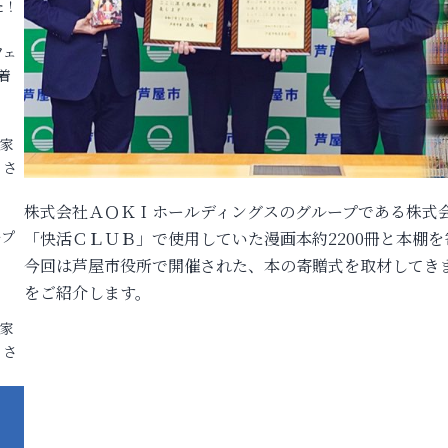
た！
フェ
着
各家
りさ
株式会社ＡＯＫＩホールディングスのグループである株式
ープ
「快活ＣＬＵＢ」で使用していた漫画本約2200冊と本棚
今回は芦屋市役所で開催された、本の寄贈式を取材してき
をご紹介します。
各家
りさ