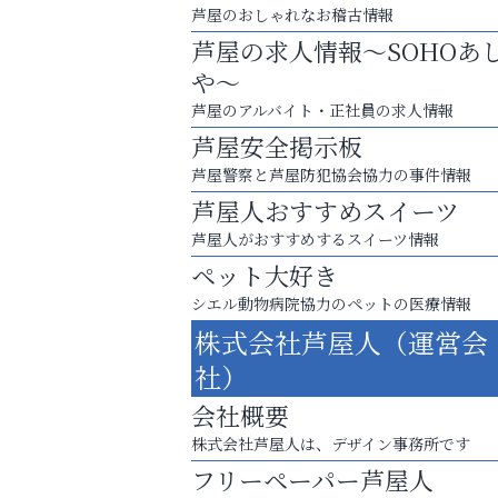
芦屋のおしゃれなお稽古情報
芦屋の求人情報～SOHOあ
や～
芦屋のアルバイト・正社員の求人情報
芦屋安全掲示板
芦屋警察と芦屋防犯協会協力の事件情報
芦屋人おすすめスイーツ
芦屋人がおすすめするスイーツ情報
ペット大好き
シエル動物病院協力のペットの医療情報
株式会社芦屋人（運営会
梅雨でカビが繁殖する前に！
社）
エアコン掃除は“今”が最適
会社概要
芦屋インターナショナルス
株式会社芦屋人は、デザイン事務所です
ール
フリーペーパー芦屋人