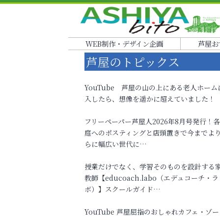
WEB制作・デザイン企画
芦屋お
芦屋のトピックス
YouTube 芦屋の山の上にある老人ホーム
入したら、想像を遥かに超えていました！
フリーペーパー芦屋人2026年8月号発行！
庭へのポスティングと店頭置きで今までよ
らに幅広い世代に…
授業だけでなく、学習そのものを設計する
教師【educoach.labo（エデュコーチ・ラ
ボ）】スクールガイド…
YouTube 芦屋屈指のおしゃれカフェ・ゾー