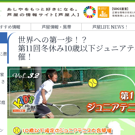
すすめ情報
芦屋情報・黒帯
芦屋LIFE NEWS！
世界への第一歩！？
第11回冬休み10歳以下ジュニア
に潜
催！
各家
りさ
家庭
ン