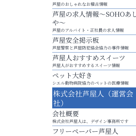
芦屋のおしゃれなお稽古情報
芦屋の求人情報～SOHOあ
や～
芦屋のアルバイト・正社員の求人情報
芦屋安全掲示板
芦屋警察と芦屋防犯協会協力の事件情報
芦屋人おすすめスイーツ
芦屋人がおすすめするスイーツ情報
ペット大好き
シエル動物病院協力のペットの医療情報
猫背･側弯、背骨の歪みを
株式会社芦屋人（運営会
整えませんか？
社）
芦屋人~あしやびと~
会社概要
株式会社芦屋人は、デザイン事務所です
フリーペーパー芦屋人