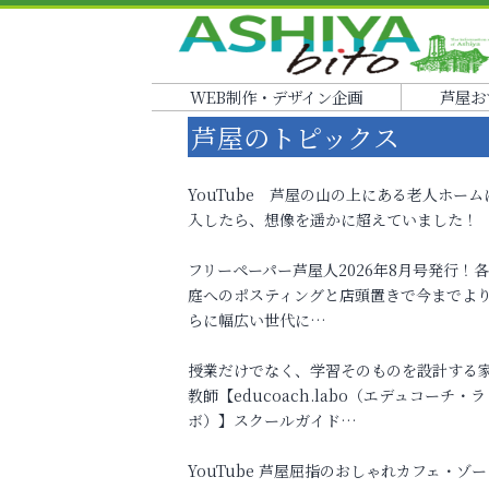
WEB制作・デザイン企画
芦屋お
芦屋のトピックス
YouTube 芦屋の山の上にある老人ホーム
入したら、想像を遥かに超えていました！
フリーペーパー芦屋人2026年8月号発行！
庭へのポスティングと店頭置きで今までよ
らに幅広い世代に…
授業だけでなく、学習そのものを設計する
教師【educoach.labo（エデュコーチ・ラ
ボ）】スクールガイド…
YouTube 芦屋屈指のおしゃれカフェ・ゾー