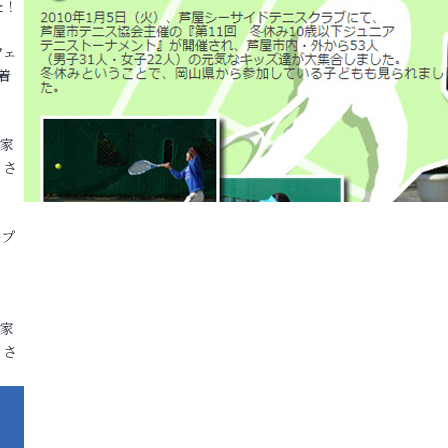
た！
フェ
着
各家
りさ
ープ
各家
りさ