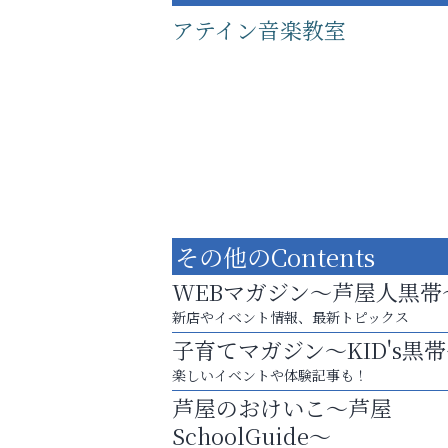
アテイン音楽教室
その他のContents
WEBマガジン～芦屋人黒帯
新店やイベント情報、最新トピックス
子育てマガジン～KID's黒
あなたらしく奏でる、音楽の時間
楽しいイベントや体験記事も！
整体院エスコート・芦屋サ
芦屋のおけいこ～芦屋
ン
SchoolGuide～