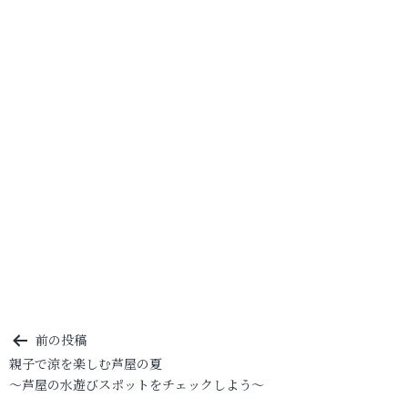
投
前の投稿
親子で涼を楽しむ芦屋の夏
稿
～芦屋の水遊びスポットをチェックしよう～
ナ