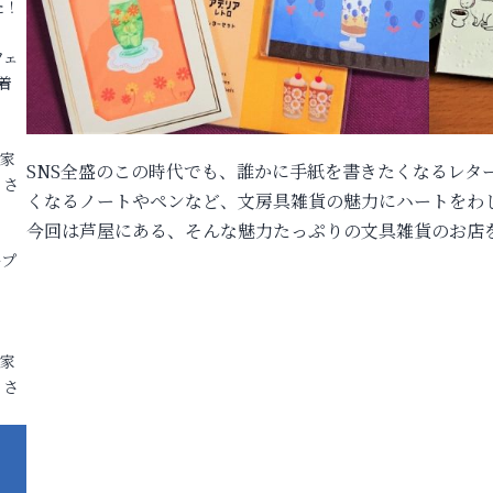
た！
フェ
着
各家
SNS全盛のこの時代でも、誰かに手紙を書きたくなるレタ
りさ
くなるノートやペンなど、文房具雑貨の魅力にハートをわ
今回は芦屋にある、そんな魅力たっぷりの文具雑貨のお店
ープ
各家
りさ