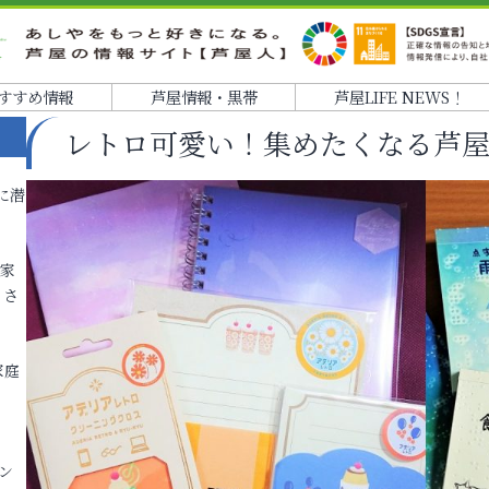
すすめ情報
芦屋情報・黒帯
芦屋LIFE NEWS！
レトロ可愛い！集めたくなる芦
に潜
各家
りさ
家庭
ン