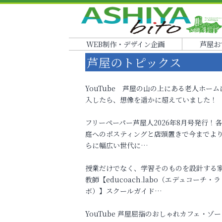
WEB制作・デザイン企画
芦屋お
芦屋のトピックス
YouTube 芦屋の山の上にある老人ホーム
入したら、想像を遥かに超えていました！
フリーペーパー芦屋人2026年8月号発行！
庭へのポスティングと店頭置きで今までよ
らに幅広い世代に…
授業だけでなく、学習そのものを設計する
教師【educoach.labo（エデュコーチ・ラ
ボ）】スクールガイド…
YouTube 芦屋屈指のおしゃれカフェ・ゾー