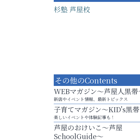
杉塾 芦屋校
その他のContents
WEBマガジン～芦屋人黒帯
新店やイベント情報、最新トピックス
子育てマガジン～KID's黒
学び方が変われば、成績は変わる。
楽しいイベントや体験記事も！
芦屋インターナショナルス
芦屋のおけいこ～芦屋
ール
SchoolGuide～