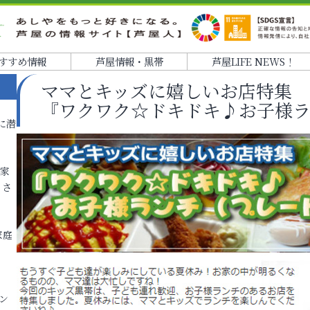
すすめ情報
芦屋情報・黒帯
芦屋LIFE NEWS！
ママとキッズに嬉しいお店特集
『ワクワク☆ドキドキ♪お子様
に潜
各家
りさ
家庭
ン