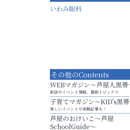
いわみ眼科
その他のContents
WEBマガジン～芦屋人黒帯
新店やイベント情報、最新トピックス
子育てマガジン～KID's黒
スマホは何時間までなら大丈夫？ ～スマホ
楽しいイベントや体験記事も！
に知っておきたい子どもの近視対策～
芦屋のおけいこ～芦屋
芦屋インターナショナルス
SchoolGuide～
ール