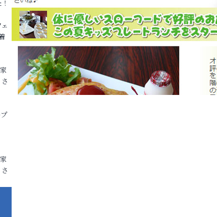
た！
フェ
着
各家
りさ
ープ
各家
りさ