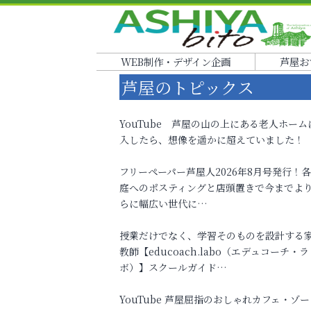
WEB制作・デザイン企画
芦屋お
芦屋のトピックス
YouTube 芦屋の山の上にある老人ホーム
入したら、想像を遥かに超えていました！
フリーペーパー芦屋人2026年8月号発行！
庭へのポスティングと店頭置きで今までよ
らに幅広い世代に…
授業だけでなく、学習そのものを設計する
教師【educoach.labo（エデュコーチ・ラ
ボ）】スクールガイド…
YouTube 芦屋屈指のおしゃれカフェ・ゾー