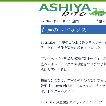
WEB制作・デザイン企画
芦屋お
芦屋のトピックス
YouTube 芦屋の山の上にある老人ホーム
入したら、想像を遥かに超えていました！
フリーペーパー芦屋人2026年8月号発行！
庭へのポスティングと店頭置きで今までよ
らに幅広い世代に…
授業だけでなく、学習そのものを設計する
教師【educoach.labo（エデュコーチ・ラ
ボ）】スクールガイド…
YouTube 芦屋屈指のおしゃれカフェ・ゾー