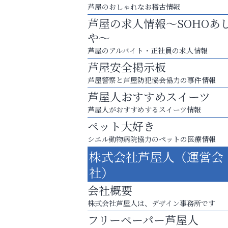
芦屋のおしゃれなお稽古情報
芦屋の求人情報～SOHOあ
や～
芦屋のアルバイト・正社員の求人情報
芦屋安全掲示板
芦屋警察と芦屋防犯協会協力の事件情報
芦屋人おすすめスイーツ
芦屋人がおすすめするスイーツ情報
ペット大好き
シエル動物病院協力のペットの医療情報
お一人おひとりに合う治療をご提案
株式会社芦屋人（運営会
口元から始まる、自分らしい毎日を
社）
おそうじ本舗芦屋東
会社概要
株式会社芦屋人は、デザイン事務所です
フリーペーパー芦屋人