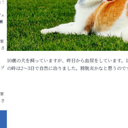
た！
フェ
着
各家
りさ
10歳の犬を飼っていますが、昨日から血尿をしています。
ープ
の時は2～3日で自然に治りました。膀胱炎かなと思うので
各家
りさ