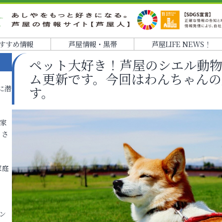
すすめ情報
芦屋情報・黒帯
芦屋LIFE NEWS！
ペット大好き！芦屋のシエル動
ム更新です。今回はわんちゃんの
に潜
す。
各家
りさ
家庭
ン