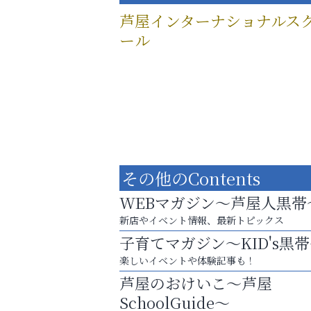
芦屋インターナショナルス
ール
その他のContents
WEBマガジン～芦屋人黒帯
新店やイベント情報、最新トピックス
子育てマガジン～KID's黒
楽しいイベントや体験記事も！
英語で育つ、世界が広がる！
芦屋のおけいこ～芦屋
ラ・ミカ矯正歯科
SchoolGuide～