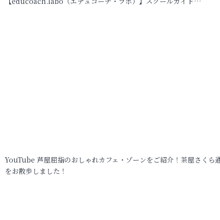
【educoach.labo（エデュコーチ・ラボ）】スクールガイド…
YouTube 芦屋屈指のおしゃれカフェ・ゾーンをご紹介！茶屋さくら
をお散歩しました！