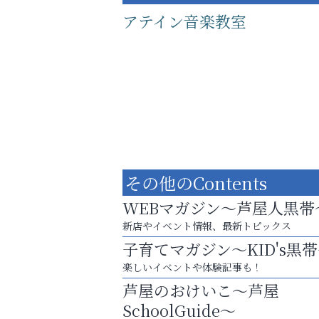
アテイン音楽教室
その他のContents
WEBマガジン～芦屋人黒帯
新店やイベント情報、最新トピックス
子育てマガジン～KID's黒
あなたらしく奏でる、音楽の時間
楽しいイベントや体験記事も！
芦屋インターナショナルス
芦屋のおけいこ～芦屋
ール
SchoolGuide～