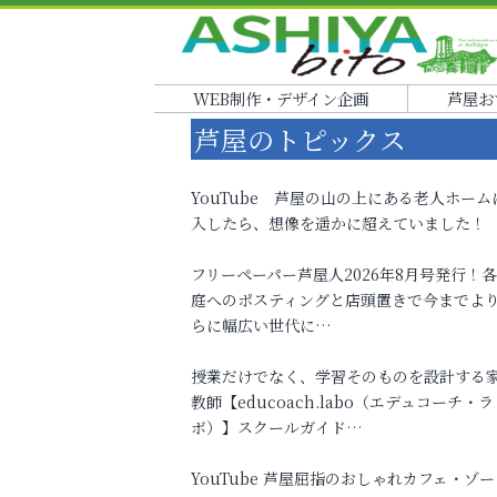
WEB制作・デザイン企画
芦屋お
芦屋のトピックス
YouTube 芦屋の山の上にある老人ホーム
入したら、想像を遥かに超えていました！
フリーペーパー芦屋人2026年8月号発行！
庭へのポスティングと店頭置きで今までよ
らに幅広い世代に…
授業だけでなく、学習そのものを設計する
教師【educoach.labo（エデュコーチ・ラ
ボ）】スクールガイド…
YouTube 芦屋屈指のおしゃれカフェ・ゾー