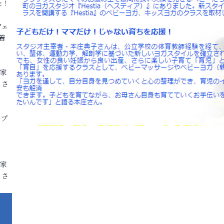
た！
フェ
着
各家
りさ
ープ
各家
りさ