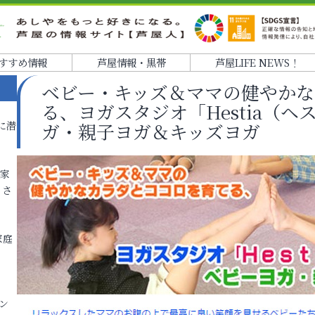
すすめ情報
芦屋情報・黒帯
芦屋LIFE NEWS！
ベビー・キッズ＆ママの健やかな
る、ヨガスタジオ「Hestia（
に潜
ガ・親子ヨガ＆キッズヨガ
各家
りさ
家庭
ン