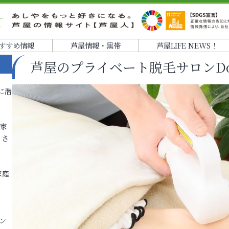
すすめ情報
芦屋情報・黒帯
芦屋LIFE NEWS！
芦屋のプライベート脱毛サロンDo
に潜
各家
りさ
家庭
ン