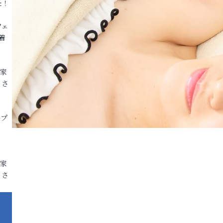
た！
フェ
着
各家
りさ
ープ
各家
りさ