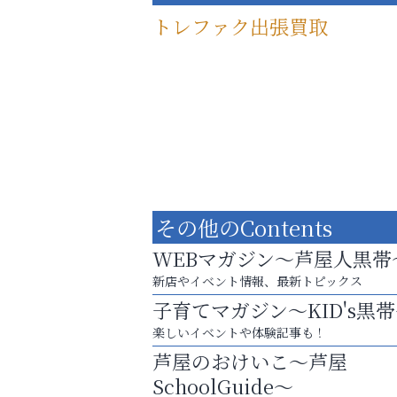
トレファク出張買取
その他のContents
WEBマガジン～芦屋人黒帯
新店やイベント情報、最新トピックス
子育てマガジン～KID's黒
査定のプロが心を込めて出張査定
楽しいイベントや体験記事も！
ご不要品の売却はトレファク出張買取へ
芦屋のおけいこ～芦屋
南芦屋浜皮膚科クリニック
SchoolGuide～