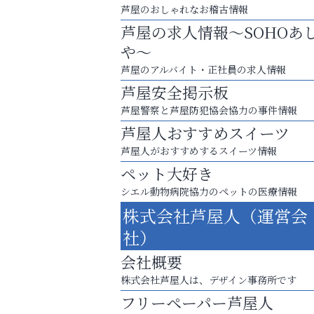
芦屋のおしゃれなお稽古情報
芦屋の求人情報～SOHOあ
や～
芦屋のアルバイト・正社員の求人情報
芦屋安全掲示板
芦屋警察と芦屋防犯協会協力の事件情報
芦屋人おすすめスイーツ
芦屋人がおすすめするスイーツ情報
ペット大好き
シエル動物病院協力のペットの医療情報
お子さまにも大人にも、優しく寄り添う
株式会社芦屋人（運営会
OTTO南芦屋浜皮膚科クリニック、開院！
社）
Y-SPIRAL（ワイスパイラ
会社概要
株式会社芦屋人は、デザイン事務所です
フリーペーパー芦屋人