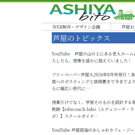
WEB制作・デザイン企画
芦屋お
芦屋のトピックス
YouTube 芦屋の山の上にある老人ホーム
入したら、想像を遥かに超えていました！
フリーペーパー芦屋人2026年8月号発行！
庭へのポスティングと店頭置きで今までよ
らに幅広い世代に…
授業だけでなく、学習そのものを設計する
教師【educoach.labo（エデュコーチ・ラ
ボ）】スクールガイド…
YouTube 芦屋屈指のおしゃれカフェ・ゾー