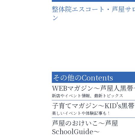
整体院エスコート・芦屋サ
ン
その他のContents
WEBマガジン～芦屋人黒帯
新店やイベント情報、最新トピックス
子育てマガジン～KID's黒
楽しいイベントや体験記事も！
猫背･側弯、背骨の歪みを
芦屋のおけいこ～芦屋
整えませんか？
SchoolGuide～
便利屋ファースト