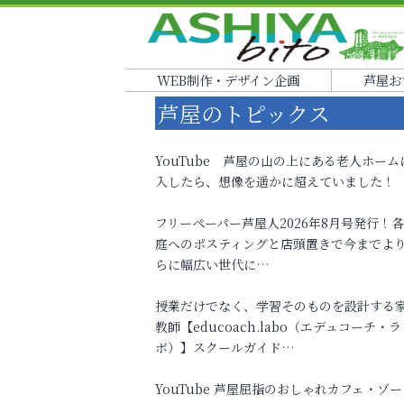
WEB制作・デザイン企画
芦屋お
芦屋のトピックス
YouTube 芦屋の山の上にある老人ホーム
入したら、想像を遥かに超えていました！
フリーペーパー芦屋人2026年8月号発行！
庭へのポスティングと店頭置きで今までよ
らに幅広い世代に…
授業だけでなく、学習そのものを設計する
教師【educoach.labo（エデュコーチ・ラ
ボ）】スクールガイド…
YouTube 芦屋屈指のおしゃれカフェ・ゾー