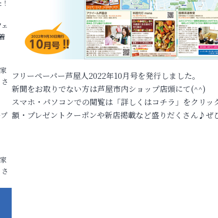
た！
フェ
着
各家
フリーペーパー芦屋人2022年10月号を発行しました。
りさ
新聞をお取りでない方は芦屋市内ショップ店頭にて(^^)
スマホ・パソコンでの閲覧は「詳しくはコチラ」をクリッ
額・プレゼントクーポンや新店掲載など盛りだくさん♪ぜひ
ープ
各家
りさ