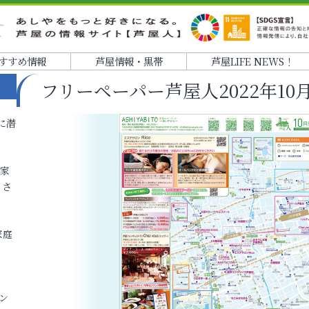
すすめ情報
芦屋情報・黒帯
芦屋LIFE NEWS！
フリーペーパー芦屋人2022年1
に潜
各家
りさ
家庭
ン