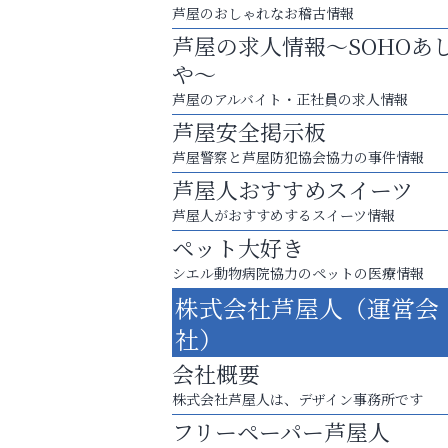
芦屋のおしゃれなお稽古情報
芦屋の求人情報～SOHOあ
や～
芦屋のアルバイト・正社員の求人情報
芦屋安全掲示板
芦屋警察と芦屋防犯協会協力の事件情報
芦屋人おすすめスイーツ
芦屋人がおすすめするスイーツ情報
ペット大好き
シエル動物病院協力のペットの医療情報
株式会社芦屋人（運営会
庭のお手入れから遺品整理まで
社）
ちょっとしたお困りごともOK!
会社概要
芦屋インターナショナルス
株式会社芦屋人は、デザイン事務所です
ール
フリーペーパー芦屋人