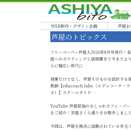
WEB制作・デザイン企画
芦屋お
芦屋のトピックス
フリーペーパー芦屋人2026年8月号発行！
庭へのポスティングと店頭置きで今までよ
らに幅広い世代に…
授業だけでなく、学習そのものを設計する
教師【educoach.labo（エデュコーチ・ラ
ボ）】スクールガイド…
YouTube 芦屋屈指のおしゃれカフェ・ゾー
をご紹介！茶屋さくら通りをお散歩しまし
今回は、芦屋を拠点に活動されている羊毛