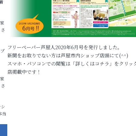
着
各家
りさ
フリーペーパー芦屋人2020年6月号を発行しました。
ープ
新聞をお取りでない方は芦屋市内ショップ店頭にて(^^)
スマホ・パソコンでの閲覧は「詳しくはコチラ」をクリッ
店掲載中です！
各家
りさ
ナシ
本当