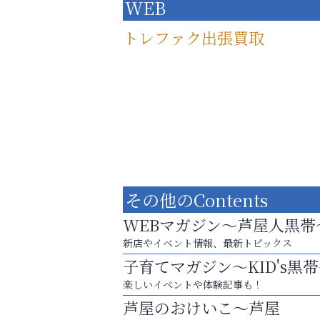
WEB
トレファク出張買取
その他のContents
WEBマガジン～芦屋人黒帯
新店やイベント情報、最新トピックス
子育てマガジン～KID's黒
査定のプロが心を込めて出張査定
楽しいイベントや体験記事も！
ご不要品の売却はトレファク出張買取へ
芦屋のおけいこ～芦屋
南芦屋浜皮膚科クリニック