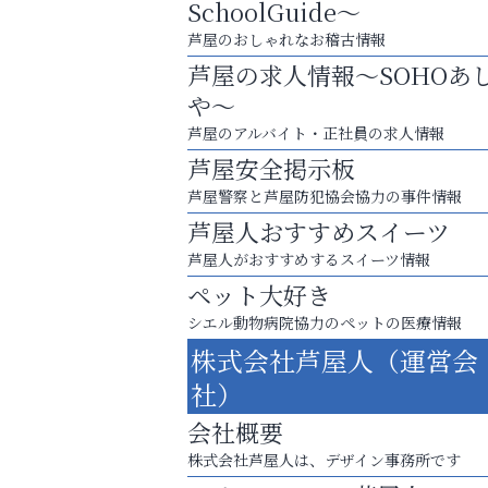
SchoolGuide～
芦屋のおしゃれなお稽古情報
芦屋の求人情報～SOHOあ
や～
芦屋のアルバイト・正社員の求人情報
芦屋安全掲示板
芦屋警察と芦屋防犯協会協力の事件情報
芦屋人おすすめスイーツ
芦屋人がおすすめするスイーツ情報
ペット大好き
シエル動物病院協力のペットの医療情報
お子さまにも大人にも、優しく寄り添う
株式会社芦屋人（運営会
OTTO南芦屋浜皮膚科クリニック、開院！
社）
Y-SPIRAL（ワイスパイラ
会社概要
株式会社芦屋人は、デザイン事務所です