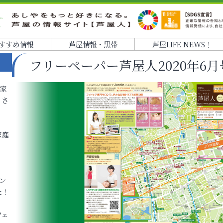
すすめ情報
芦屋情報・黒帯
芦屋LIFE NEWS！
フリーペーパー芦屋人2020年6
各家
りさ
家庭
ン
た！
フェ