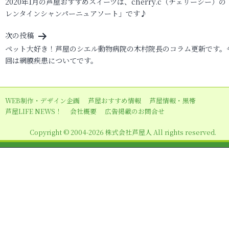
2020年1月の芦屋おすすめスイーツは、cherry.c（チェリーシー）の
稿
レンタインシャンパーニュアソート」です♪
ナ
ビ
次の投稿
ペット大好き！芦屋のシエル動物病院の木村院長のコラム更新です。
ゲ
回は網膜疾患についてです。
ー
シ
ョ
WEB制作・デザイン企画
芦屋おすすめ情報
芦屋情報・黒帯
芦屋LIFE NEWS！
会社概要
広告掲載のお問合せ
ン
Copyright © 2004-2026 株式会社芦屋人 All rights reserved.