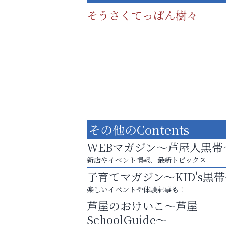
そうさくてっぱん樹々
その他のContents
WEBマガジン～芦屋人黒帯
新店やイベント情報、最新トピックス
子育てマガジン～KID's黒
８周年コースが半額以下の8,000円！
楽しいイベントや体験記事も！
神戸牛ステーキに舌鼓♪
芦屋のおけいこ～芦屋
ラ・ミカ矯正歯科
SchoolGuide～