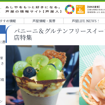
すすめ情報
芦屋情報・黒帯
芦屋LIFE NEWS！
パニーニ＆グルテンフリースイー
店特集
に潜
各家
りさ
家庭
ン