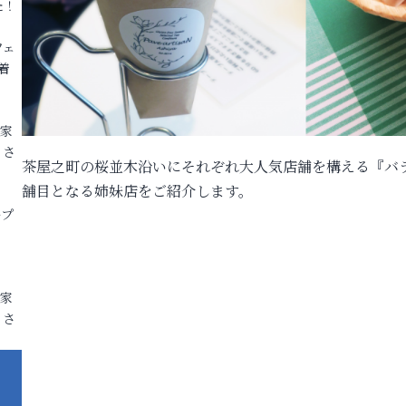
た！
フェ
着
各家
りさ
茶屋之町の桜並木沿いにそれぞれ大人気店舗を構える『バ
舗目となる姉妹店をご紹介します。
ープ
各家
りさ