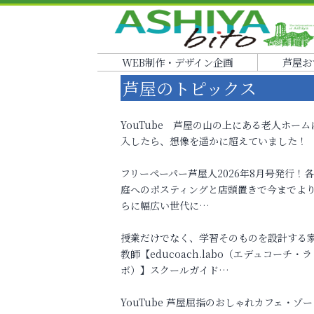
WEB制作・デザイン企画
芦屋お
芦屋のトピックス
YouTube 芦屋の山の上にある老人ホーム
入したら、想像を遥かに超えていました！
フリーペーパー芦屋人2026年8月号発行！
庭へのポスティングと店頭置きで今までよ
らに幅広い世代に…
授業だけでなく、学習そのものを設計する
教師【educoach.labo（エデュコーチ・ラ
ボ）】スクールガイド…
YouTube 芦屋屈指のおしゃれカフェ・ゾー