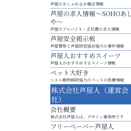
芦屋のおしゃれなお稽古情報
芦屋の求人情報～SOHOあ
や～
芦屋のアルバイト・正社員の求人情報
芦屋安全掲示板
芦屋警察と芦屋防犯協会協力の事件情報
芦屋人おすすめスイーツ
芦屋人がおすすめするスイーツ情報
ペット大好き
シエル動物病院協力のペットの医療情報
お一人おひとりに合う治療をご提案
株式会社芦屋人（運営会
口元から始まる、自分らしい毎日を
社）
杉塾 芦屋校
会社概要
株式会社芦屋人は、デザイン事務所です
フリーペーパー芦屋人