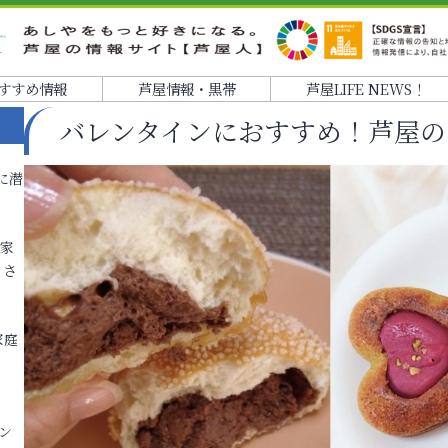
すすめ情報
芦屋情報・黒帯
芦屋LIFE NEWS！
バレンタインにおすすめ！芦屋の
に潜
各家
りさ
家庭
ン