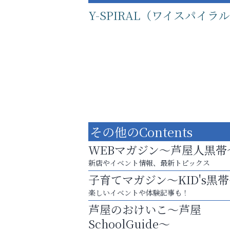
Y-SPIRAL（ワイスパイラ
その他のContents
WEBマガジン～芦屋人黒帯
新店やイベント情報、最新トピックス
子育てマガジン～KID's黒
運動不足「動かない」を解消しませんか？
楽しいイベントや体験記事も！
杉塾 芦屋校
芦屋のおけいこ～芦屋
SchoolGuide～