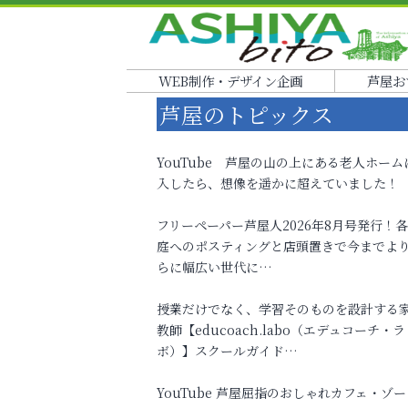
WEB制作・デザイン企画
芦屋お
芦屋のトピックス
YouTube 芦屋の山の上にある老人ホーム
入したら、想像を遥かに超えていました！
フリーペーパー芦屋人2026年8月号発行！
庭へのポスティングと店頭置きで今までよ
らに幅広い世代に…
授業だけでなく、学習そのものを設計する
教師【educoach.labo（エデュコーチ・ラ
ボ）】スクールガイド…
YouTube 芦屋屈指のおしゃれカフェ・ゾー