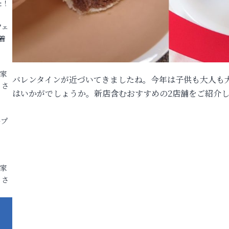
た！
フェ
着
各家
バレンタインが近づいてきましたね。今年は子供も大人も
りさ
はいかがでしょうか。新店含むおすすめの2店舗をご紹介
ープ
各家
りさ