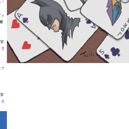
た！
フェ
着
各家
りさ
ープ
各家
りさ