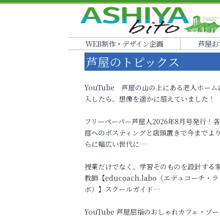
WEB制作・デザイン企画
芦屋お
芦屋のトピックス
YouTube 芦屋の山の上にある老人ホーム
入したら、想像を遥かに超えていました！
フリーペーパー芦屋人2026年8月号発行！
庭へのポスティングと店頭置きで今までよ
らに幅広い世代に…
授業だけでなく、学習そのものを設計する
教師【educoach.labo（エデュコーチ・ラ
ボ）】スクールガイド…
YouTube 芦屋屈指のおしゃれカフェ・ゾー