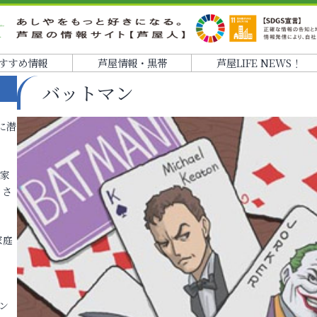
すすめ情報
芦屋情報・黒帯
芦屋LIFE NEWS！
バットマン
に潜
各家
りさ
家庭
ン