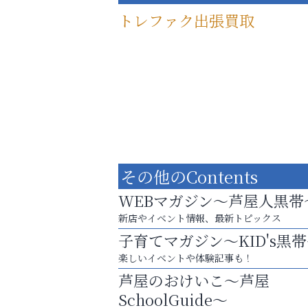
トレファク出張買取
その他のContents
WEBマガジン～芦屋人黒帯
新店やイベント情報、最新トピックス
子育てマガジン～KID's黒
査定のプロが心を込めて出張査定
楽しいイベントや体験記事も！
ご不要品の売却はトレファク出張買取へ
芦屋のおけいこ～芦屋
芦屋インターナショナルス
SchoolGuide～
ール