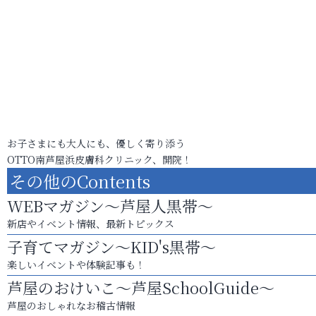
お子さまにも大人にも、優しく寄り添う
OTTO南芦屋浜皮膚科クリニック、開院！
その他のContents
WEBマガジン～芦屋人黒帯～
新店やイベント情報、最新トピックス
子育てマガジン～KID's黒帯～
楽しいイベントや体験記事も！
芦屋のおけいこ～芦屋SchoolGuide～
芦屋のおしゃれなお稽古情報