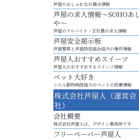
芦屋のおしゃれなお稽古情報
芦屋の求人情報～SOHOあ
や～
芦屋のアルバイト・正社員の求人情報
芦屋安全掲示板
芦屋警察と芦屋防犯協会協力の事件情報
芦屋人おすすめスイーツ
芦屋人がおすすめするスイーツ情報
ペット大好き
シエル動物病院協力のペットの医療情報
査定のプロが心を込めて出張査定
株式会社芦屋人（運営会
ご不要品の売却はトレファク出張買取へ
社）
そうさくてっぱん樹々
会社概要
株式会社芦屋人は、デザイン事務所です
フリーペーパー芦屋人