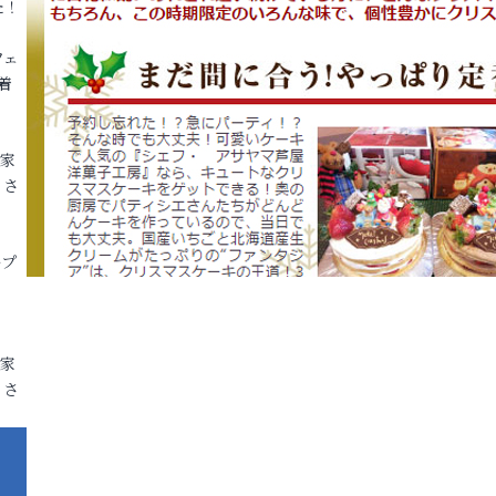
た！
フェ
着
各家
りさ
ープ
各家
りさ