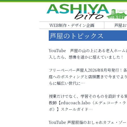
WEB制作・デザイン企画
芦屋お
芦屋のトピックス
YouTube 芦屋の山の上にある老人ホーム
入したら、想像を遥かに超えていました！
フリーペーパー芦屋人2026年8月号発行！
庭へのポスティングと店頭置きで今までよ
らに幅広い世代に…
授業だけでなく、学習そのものを設計する
教師【educoach.labo（エデュコーチ・ラ
ボ）】スクールガイド…
YouTube 芦屋屈指のおしゃれカフェ・ゾー