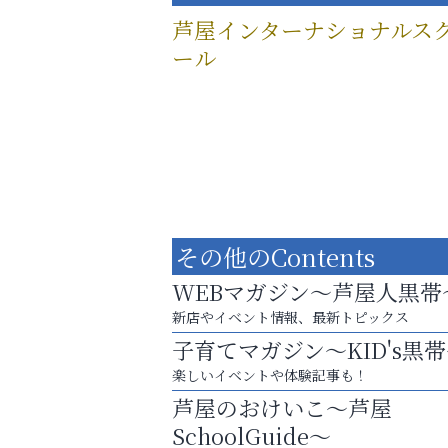
芦屋インターナショナルス
ール
その他のContents
WEBマガジン～芦屋人黒帯
新店やイベント情報、最新トピックス
子育てマガジン～KID's黒
楽しいイベントや体験記事も！
英語で育つ、世界が広がる！
芦屋のおけいこ～芦屋
トレファク出張買取
SchoolGuide～