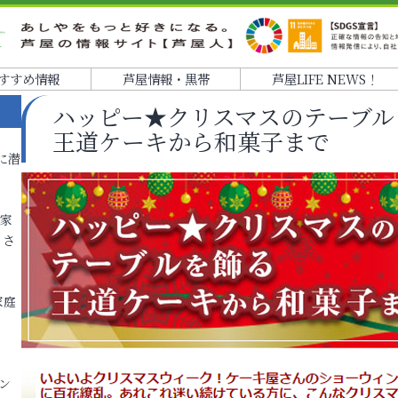
すすめ情報
芦屋情報・黒帯
芦屋LIFE NEWS！
ハッピー★クリスマスのテーブル
王道ケーキから和菓子まで
に潜
各家
りさ
家庭
ン