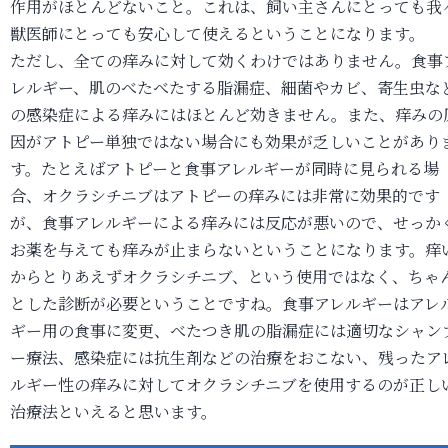
作用がほとんどないこと。これは、飼い主さんにとっても我
獣医師にとっても安心して使えるということになります。
ただし、全ての痒みに対して効くわけではありません。食事
レルギー、肌のべたべたする脂漏症、細菌やカビ、寄生虫な
の感染症による痒みにはほとんど効きません。また、痒みの
因がアトピー単独ではない場合にも効果が乏しいことがあり
す。たとえばアトピーと食事アレルギーが同時に見られる場
合、オクラシチニブはアトピーの痒みには非常に効果的です
が、食事アレルギーによる痒みには反応が悪いので、せっか
お薬を与えても痒みが止まらないということになります。痒
からとりあえずオクラシチニブ、という使用ではなく、ちゃ
とした診断が必要ということですね。食事アレルギーはアレ
ギー用の食事に変更、べたつき肌の脂漏症には適切なシャン
ー療法、感染症には抗生剤などの治療をおこない、残ったア
ルギー性の痒みに対してオクラシチニブを使用するのが正し
治療法といえると思います。