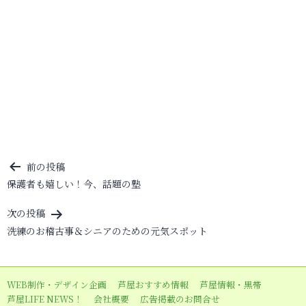
投
前の投稿
保護者も嬉しい！今、話題の塾
稿
ナ
次の投稿
ビ
洗練のお稽古事＆シニアのための元気スポット
ゲ
ー
WEB制作・デザイン企画
芦屋おすすめ情報
芦屋情報・黒帯
シ
芦屋LIFE NEWS！
会社概要
広告掲載のお問合せ