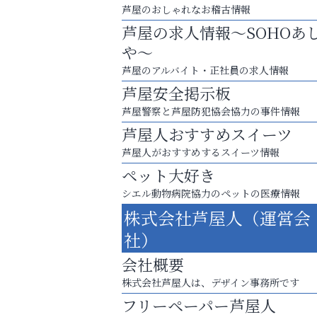
芦屋のおしゃれなお稽古情報
芦屋の求人情報～SOHOあ
や～
芦屋のアルバイト・正社員の求人情報
芦屋安全掲示板
芦屋警察と芦屋防犯協会協力の事件情報
芦屋人おすすめスイーツ
芦屋人がおすすめするスイーツ情報
ペット大好き
シエル動物病院協力のペットの医療情報
お子さまにも大人にも、優しく寄り添う
株式会社芦屋人（運営会
OTTO南芦屋浜皮膚科クリニック、開院！
社）
そうさくてっぱん樹々
会社概要
株式会社芦屋人は、デザイン事務所です
フリーペーパー芦屋人