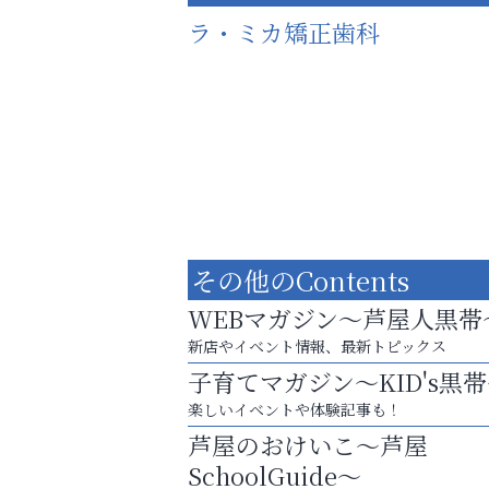
ラ・ミカ矯正歯科
その他のContents
WEBマガジン～芦屋人黒帯
新店やイベント情報、最新トピックス
子育てマガジン～KID's黒
お一人おひとりに合う治療をご提案
楽しいイベントや体験記事も！
口元から始まる、自分らしい毎日を
芦屋のおけいこ～芦屋
南芦屋浜皮膚科クリニック
SchoolGuide～