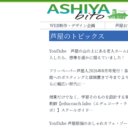
WEB制作・デザイン企画
芦屋お
芦屋のトピックス
YouTube 芦屋の山の上にある老人ホーム
入したら、想像を遥かに超えていました！
フリーペーパー芦屋人2026年8月号発行！
庭へのポスティングと店頭置きで今までよ
らに幅広い世代に…
授業だけでなく、学習そのものを設計する
教師【educoach.labo（エデュコーチ・ラ
ボ）】スクールガイド…
YouTube 芦屋屈指のおしゃれカフェ・ゾー