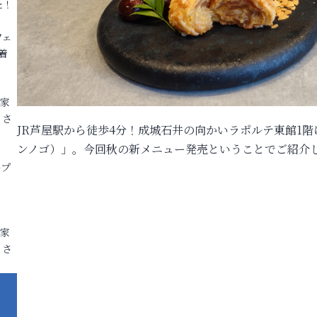
た！
フェ
着
各家
りさ
JR芦屋駅から徒歩4分！成城石井の向かいラポルテ東館1階
ンノゴ）」。今回秋の新メニュー発売ということでご紹介
ープ
各家
りさ