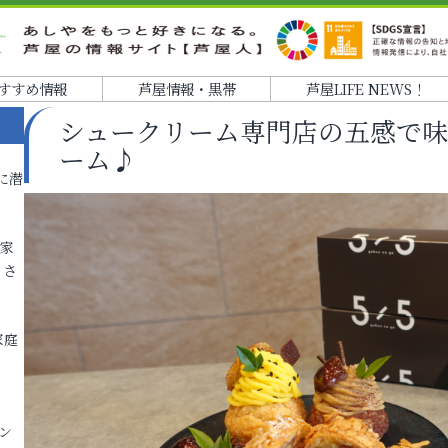
すすめ情報
芦屋情報・黒帯
芦屋LIFE NEWS！
シュークリーム専門店の五感で味
ーム♪
に潜
各家
りさ
家庭
ン