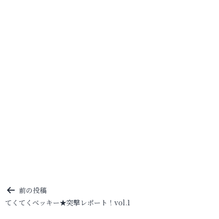
投
前の投稿
てくてくベッキー★突撃レポート！vol.1
稿