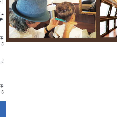
た！
フェ
着
各家
りさ
ープ
各家
りさ