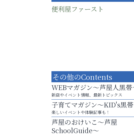
便利屋ファースト
その他のContents
WEBマガジン～芦屋人黒帯
新店やイベント情報、最新トピックス
子育てマガジン～KID's黒
庭のお手入れから遺品整理まで
楽しいイベントや体験記事も！
ちょっとしたお困りごともOK!
芦屋のおけいこ～芦屋
トレファク出張買取
SchoolGuide～