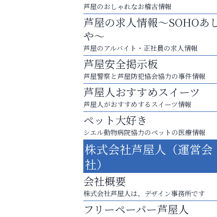
芦屋のおしゃれなお稽古情報
芦屋の求人情報～SOHOあ
や～
芦屋のアルバイト・正社員の求人情報
芦屋安全掲示板
芦屋警察と芦屋防犯協会協力の事件情報
芦屋人おすすめスイーツ
芦屋人がおすすめするスイーツ情報
ペット大好き
シエル動物病院協力のペットの医療情報
査定のプロが心を込めて出張査定
株式会社芦屋人（運営会
ご不要品の売却はトレファク出張買取へ
社）
アクイール芦屋店
会社概要
株式会社芦屋人は、デザイン事務所です
フリーペーパー芦屋人