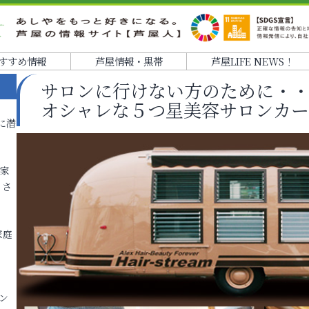
すすめ情報
芦屋情報・黒帯
芦屋LIFE NEWS！
サロンに行けない方のために・
オシャレな５つ星美容サロンカ
に潜
各家
りさ
家庭
ン