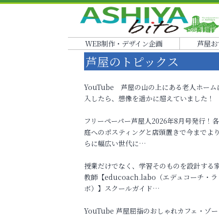
WEB制作・デザイン企画
芦屋お
芦屋のトピックス
YouTube 芦屋の山の上にある老人ホーム
入したら、想像を遥かに超えていました！
フリーペーパー芦屋人2026年8月号発行！
庭へのポスティングと店頭置きで今までよ
らに幅広い世代に…
授業だけでなく、学習そのものを設計する
教師【educoach.labo（エデュコーチ・ラ
ボ）】スクールガイド…
YouTube 芦屋屈指のおしゃれカフェ・ゾー